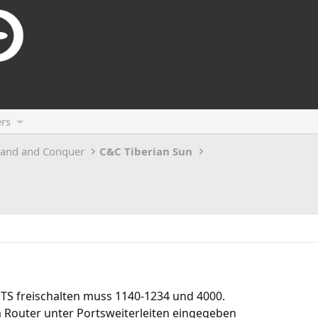
rs
and and Conquer
C&C Tiberian Sun
r TS freischalten muss 1140-1234 und 4000.
 Router unter Portsweiterleiten eingegeben