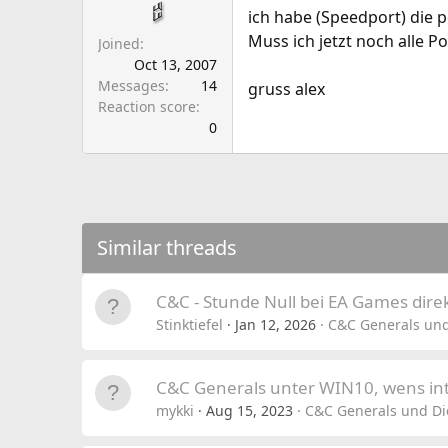
a
e
ich habe (Speedport) die 
r
Muss ich jetzt noch alle Po
Joined
t
Oct 13, 2007
e
Messages
14
gruss alex
r
Reaction score
0
Similar threads
C&C - Stunde Null bei EA Games dire
Stinktiefel
Jan 12, 2026
C&C Generals und
C&C Generals unter WIN10, wens int
mykki
Aug 15, 2023
C&C Generals und Di