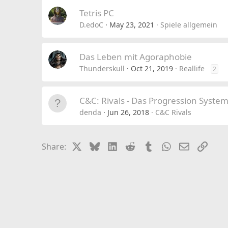
Tetris PC
D.edoC
May 23, 2021
Spiele allgemein
Das Leben mit Agoraphobie
Thunderskull
Oct 21, 2019
Reallife
2
C&C: Rivals - Das Progression Syste
denda
Jun 26, 2018
C&C Rivals
X
Bluesky
LinkedIn
Reddit
Tumblr
WhatsApp
Email
Link
Share: