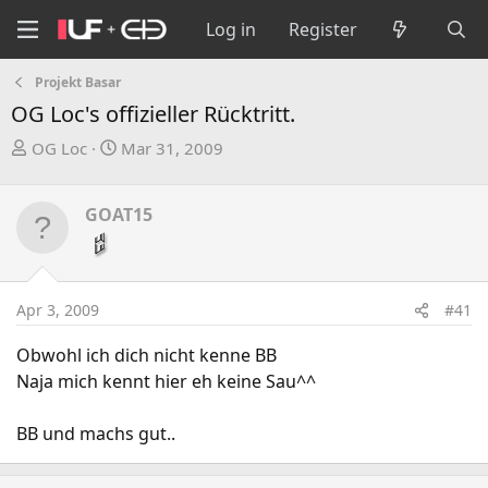
Log in
Register
Projekt Basar
OG Loc's offizieller Rücktritt.
T
S
OG Loc
Mar 31, 2009
h
t
r
a
GOAT15
e
r
a
t
d
d
s
a
Apr 3, 2009
#41
t
t
a
e
Obwohl ich dich nicht kenne BB
r
Naja mich kennt hier eh keine Sau^^
t
e
BB und machs gut..
r