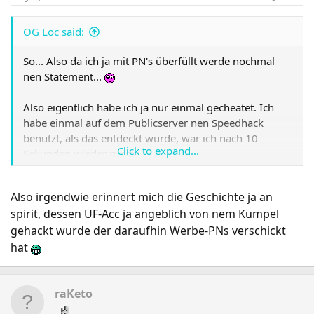
OG Loc said:
So... Also da ich ja mit PN's überfüllt werde nochmal
nen Statement...
Also eigentlich habe ich ja nur einmal gecheatet. Ich
habe einmal auf dem Publicserver nen Speedhack
benutzt, als das entdeckt wurde, war ich nach 10
Click to expand...
Sekunden wieder runter.
Und mitm Krebs... Naja... War Hautkrebs. Ich hab es
Also irgendwie erinnert mich die Geschichte ja an
gesagt weil nen Freund von mir meinte ich hätte da
spirit, dessen UF-Acc ja angeblich von nem Kumpel
Hautkrebs.. Naja. Ich hab es geglaubt... Ihr nicht.
gehackt wurde der daraufhin Werbe-PNs verschickt
Konnte man nichts machen ....
hat
raKeto