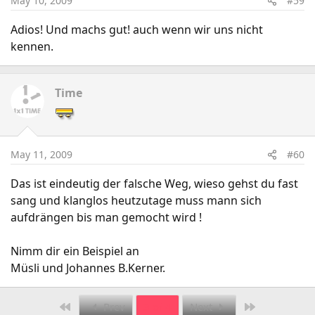
May 10, 2009
#59
Adios! Und machs gut! auch wenn wir uns nicht
kennen.
Time
May 11, 2009
#60
Das ist eindeutig der falsche Weg, wieso gehst du fast
sang und klanglos heutzutage muss mann sich
aufdrängen bis man gemocht wird !
Nimm dir ein Beispiel an
Müsli und Johannes B.Kerner.
First
Last
Prev
3 of 4
Next