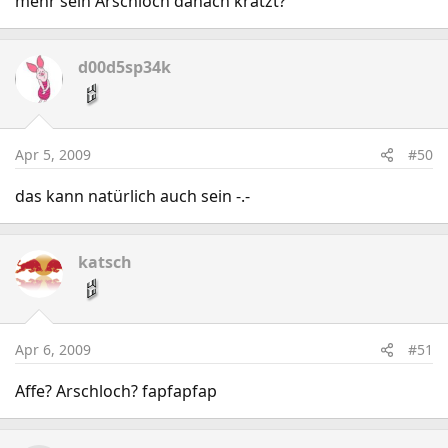
mehr sein Arschloch danach kratzt?
d00d5sp34k
Apr 5, 2009
#50
das kann natürlich auch sein -.-
katsch
Apr 6, 2009
#51
Affe? Arschloch? fapfapfap