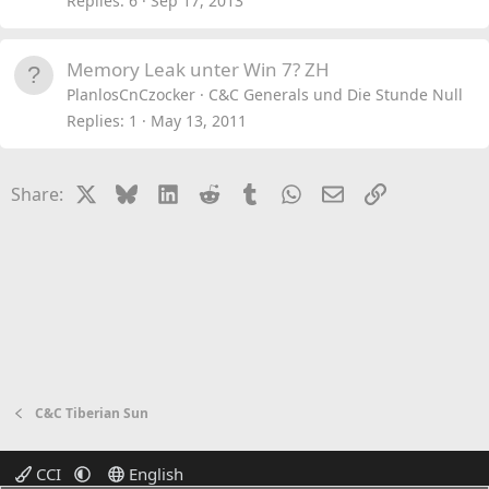
Replies
6
Sep 17, 2013
Memory Leak unter Win 7? ZH
PlanlosCnCzocker
C&C Generals und Die Stunde Null
Replies
1
May 13, 2011
X
Bluesky
LinkedIn
Reddit
Tumblr
WhatsApp
Email
Link
Share:
C&C Tiberian Sun
CCI
English