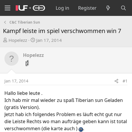
Log in
Register
C&C Tiberian Sun
Kampf leiste im spiel verschwommen win 7
T
S
Hopelezz
Jan 17, 2014
h
t
r
a
Hopelezz
e
r
a
t
d
d
s
a
Jan 17, 2014
#1
t
t
a
e
Hallo liebe leute .
r
Ich hab mir mal wieder zu spaß Tiberian sun Geladen
t
(gratis Version).
e
Jetzt hab ich folgendes Problem es läuft echt gut nur
r
die Leiste Rechts wo man aufträge geben kann ist total
verschwommen (die karte auch )
.