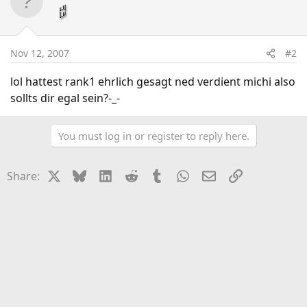
Nov 12, 2007
#2
lol hattest rank1 ehrlich gesagt ned verdient michi also
sollts dir egal sein?-_-
You must log in or register to reply here.
X
Bluesky
LinkedIn
Reddit
Tumblr
WhatsApp
Email
Link
Share: