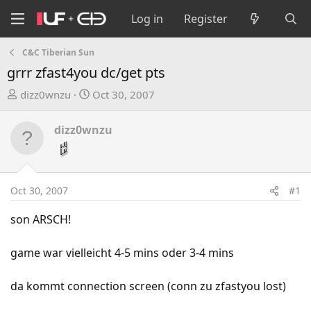
Log in
Register
C&C Tiberian Sun
grrr zfast4you dc/get pts
T
S
dizz0wnzu
Oct 30, 2007
h
t
r
a
dizz0wnzu
e
r
a
t
d
d
s
a
Oct 30, 2007
#1
t
t
a
e
son ARSCH!
r
t
game war vielleicht 4-5 mins oder 3-4 mins
e
r
da kommt connection screen (conn zu zfastyou lost)