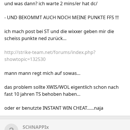
und was dann? ich warte 2 mins/er hat dc/
- UND BEKOMMT AUCH NOCH MEINE PUNKTE FFS !!!
ich mach post bei ST und die wixxer geben mir die
scheiss punkte ned zurück...
http://strike-team.net/forums/index.php?
showtopic=132530
mann mann regt mich auf sowas...
das problem sollte XWIS/WOL eigentlich schon nach
fast 10 jahren TS behoben haben...
oder er benutzte INSTANT WIN CHEAT......naja
SCHNAPPIx