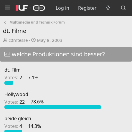
Log in
Register
Multimedia und Technik Forum
dt. Filme
T
S
c0mtesse
May 8, 2003
h
t
r
a
welche Produktionen sind besser?
e
r
a
t
dt. Film
d
d
Votes:
2
7.1%
s
a
t
t
a
e
Hollywood
r
Votes:
22
78.6%
t
e
r
beide gleich
Votes:
4
14.3%