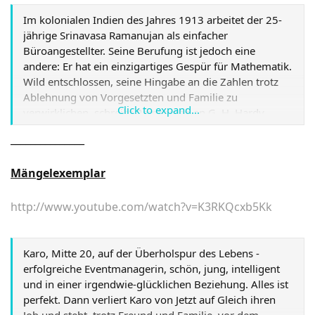
Im kolonialen Indien des Jahres 1913 arbeitet der 25-
jährige Srinavasa Ramanujan als einfacher
Büroangestellter. Seine Berufung ist jedoch eine
andere: Er hat ein einzigartiges Gespür für Mathematik.
Wild entschlossen, seine Hingabe an die Zahlen trotz
Ablehnung von Vorgesetzten und Familie zu
Click to expand...
verwirklichen, schreibt Ramanujan an G. H. Hardy,
einen bedeutenden britischen Mathematikprofessor am
_______________
Trinity College in Cambridge. Dieser erkennt
Ramanujans Originalität und Brillanz und setzt sich
Mängelexemplar
seinerseits gegen Widerstände aus den eigenen
akademischen Reihen durch, den "Rohdiamanten" samt
seiner unkonventionellen Ideen nach Cambridge zu
http://www.youtube.com/watch?v=K3RKQcxb5Kk
bringen. Für eine Reise ins Ungewisse verlässt
Ramanujan sein Land, seine Familie und Ehefrau Janaki.
Angekommen in England, kann er auf das Verständnis
Karo, Mitte 20, auf der Überholspur des Lebens -
und Vertrauen seines Mentors Hardy bauen. Unter
erfolgreiche Eventmanagerin, schön, jung, intelligent
seiner Protektion entwickeln sich Ramanujans Theorien
und in einer irgendwie-glücklichen Beziehung. Alles ist
zu Formeln, die die Welt der Mathematik und die
perfekt. Dann verliert Karo von Jetzt auf Gleich ihren
Haltung vieler Wissenschaftler bis heute für immer