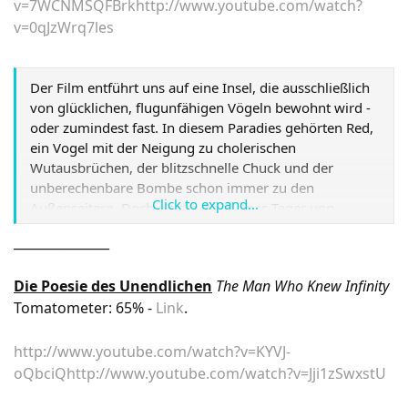
v=7WCNMSQFBrk
http://www.youtube.com/watch?
Polizist im Dienst sterben. Chris scheint das perfekte
v=0qJzWrq7les
Opfer zu sein...
Link
Der Film entführt uns auf eine Insel, die ausschließlich
von glücklichen, flugunfähigen Vögeln bewohnt wird -
oder zumindest fast. In diesem Paradies gehörten Red,
ein Vogel mit der Neigung zu cholerischen
Wutausbrüchen, der blitzschnelle Chuck und der
unberechenbare Bombe schon immer zu den
Click to expand...
Außenseitern. Doch als die Insel eines Tages von
mysteriösen grünen Schweinchen besucht wird, liegt es
_______________
an diesen drei Ausgestoßenen, die unterschiedlicher
nicht sein könnten, herauszufinden, was die Schweine
Die Poesie des Unendlichen
The Man Who Knew Infinity
im Schilde führen.
Link
Tomatometer: 65% -
Link
.
http://www.youtube.com/watch?v=KYVJ-
oQbciQ
http://www.youtube.com/watch?v=Jji1zSwxstU