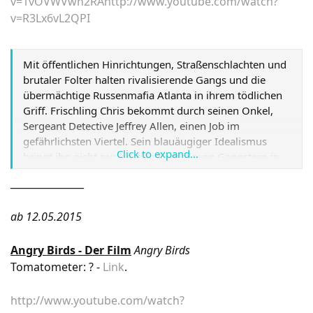
v=1vOVWVwn2RA
http://www.youtube.com/watch?
v=R3Lx6vL2QPI
Mit öffentlichen Hinrichtungen, Straßenschlachten und
brutaler Folter halten rivalisierende Gangs und die
übermächtige Russenmafia Atlanta in ihrem tödlichen
Griff. Frischling Chris bekommt durch seinen Onkel,
Sergeant Detective Jeffrey Allen, einen Job im
gefährlichsten Viertel. Sein blauäugiger Idealismus
Click to expand...
bringt ihn nicht nur bei den gesetzlosen Gangstern in
Gefahr, sondern auch in die Schusslinie seines neuen
_______________
Partners Marcus Atwood. Atwood gehört zu einer
Gruppe von korrupten Bullen, die für die mächtige
ab 12.05.2015
Russenmafia-Chefin Irina Vlaslov Banken ausrauben.
Als Irina den Druck auf die Cops erhöht und einen
unmöglich erscheinenden Raubzug verlangt, fassen die
Angry Birds - Der Film
Angry Birds
abgebrühten Männer einen wahnwitzigen Plan: sie
Tomatometer: ? -
Link
.
wollen den Polizeicode "999" auslösen, um im
anschließenden Chaos unbehelligt von den Kollegen,
http://www.youtube.com/watch?
ihr Ding durchziehen zu können: einzig dafür muss ein