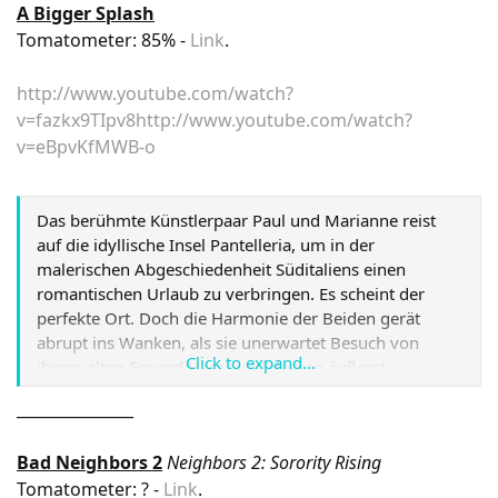
A Bigger Splash
Tomatometer: 85% -
Link
.
http://www.youtube.com/watch?
v=fazkx9TIpv8
http://www.youtube.com/watch?
v=eBpvKfMWB-o
Das berühmte Künstlerpaar Paul und Marianne reist
auf die idyllische Insel Pantelleria, um in der
malerischen Abgeschiedenheit Süditaliens einen
romantischen Urlaub zu verbringen. Es scheint der
perfekte Ort. Doch die Harmonie der Beiden gerät
abrupt ins Wanken, als sie unerwartet Besuch von
Click to expand...
ihrem alten Freund Harry und dessen äußerst
attraktiven Tochter Penelope bekommen. Während
_______________
Paul bald der lasziven Ausstrahlung der jungen Frau
verfällt, erwacht zwischen Marianne und Harry eine
Bad Neighbors 2
Neighbors 2: Sorority Rising
"alte" Leidenschaft. Ein gefährlicher Sog zieht die Vier
Tomatometer: ? -
Link
.
immer tiefer in einen Abgrund aus Leidenschaft,