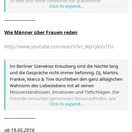
zu weit und seine Obsession hat grauenvolle
Click to expand...
Konsequenzen. Nur Igor kann seinen Freund am Rande
des Wahnsinns erreichen und ihn vor seiner
_______________
monströsen Kreation retten.
Link
Wie Männer über Frauen reden
http://www.youtube.com/watch?v=_Wp1ykVx1FU
Im Berliner Szenekiez Kreuzberg sind die Nächte lang
und die Gespräche nicht immer tiefsinnig. DJ, Martini,
Frankie, Marco & Tine durchleben den ganz alltäglichen
Wahnsinn des Liebeslebens mit all seinen
Missverständnissen, Emotionen und Tiefschlägen. Die
Freunde versuchen gemeinsam herauszufinden, wie
Click to expand...
man am besten beim anderen Geschlecht landet - und
dabei vielleicht sogar das Glück des Lebens findet.
Link
_______________
ab 19.05.2016