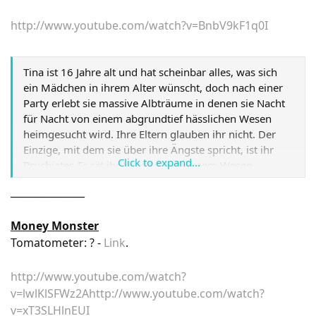
Alice auf Freunde - und Feinde - in verschiedenen
Stadien ihres Lebens. Es ist ein gefahrenvoller Wettlauf
http://www.youtube.com/watch?v=BnbV9kF1q0I
mit der Zeit, um den Verrückten Hutmacher zu retten,
bevor sein letztes Stündlein geschlagen hat... im
wahrsten Sinne des Wortes!
Link
Tina ist 16 Jahre alt und hat scheinbar alles, was sich
ein Mädchen in ihrem Alter wünscht, doch nach einer
Party erlebt sie massive Albträume in denen sie Nacht
für Nacht von einem abgrundtief hässlichen Wesen
heimgesucht wird. Ihre Eltern glauben ihr nicht. Der
Einzige, mit dem sie über ihre Ängste spricht, ist ihr
Click to expand...
Psychiater. Er rät ihr Kontakt mit diesem Wesen
aufzunehmen. Zunächst weigert sich Tina, doch als sie
_______________
mitkriegt, dass sich ihre Eltern ernsthaft überlegen, sie
in eine Klinik einzuweisen, überwindet sie ihre Angst
Money Monster
und geht auf das Wesen zu.
Link
Tomatometer: ? -
Link
.
http://www.youtube.com/watch?
v=lwlKlSFWz2A
http://www.youtube.com/watch?
v=xT3SLHlnEUI