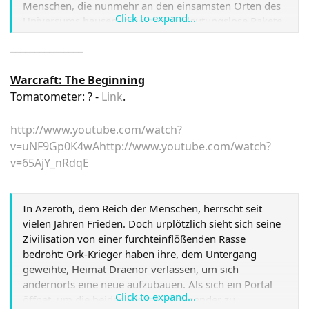
Menschen, die nunmehr an den einsamsten Orten des
Click to expand...
Universums hausen, scheinbar bedeutungslose Pakete
zu überbringen: ein Hut, ein Stift, ein
_______________
Zigarettenstummel, eine Fotografie - alles
Erinnerungen einer längst vergangenen Zeit, mit denen
Warcraft: The Beginning
Yoko nichts anfangen kann. In ihrem Retro-Raumschiff
Tomatometer: ? -
Link
.
verbringt sie trotzdem Tag für Tag im selben Trott und
braucht oft Jahre um auch nur ein einzelnes ihrer
Pakete zu überbringen. An trostlosen Orten wandert sie
http://www.youtube.com/watch?
dann umher auf der Suche nach den einsamen Seelen,
v=uNF9Gp0K4wA
http://www.youtube.com/watch?
für die ihre Pakete bestimmt sind und auf deren Inhalt
v=65AjY_nRdqE
die Menschen ewig zu warten scheinen.
Link
In Azeroth, dem Reich der Menschen, herrscht seit
vielen Jahren Frieden. Doch urplötzlich sieht sich seine
Zivilisation von einer furchteinflößenden Rasse
bedroht: Ork-Krieger haben ihre, dem Untergang
geweihte, Heimat Draenor verlassen, um sich
andernorts eine neue aufzubauen. Als sich ein Portal
Click to expand...
öffnet, um die beiden Welten miteinander zu