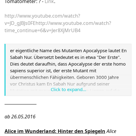
Tomatometer: ? -
Link
.
http://www.youtube.com/watch?
v=JD_gJBJs0FE
http://www.youtube.com/watch?
time_continue=6&v=Jer8XjMrUB4
er eigentliche Name des Mutanten Apocalypse lautet En
Sabah Nur. Übersetzt bedeutet es in etwa "Der Erste".
Dies deutet daraufhin, dass Apocalypse der erste homo
sapiens superior ist, der erste Mutant mit
übermenschlichen Fähigkeiten. Geboren 3000 Jahre
vor Christus kam En Sabah Nur aufgrund seiner
Click to expand...
Mutation mit grauer Haut und blauen Lippen auf die
Welt. Doch neben seinem veränderten Äußeren verfügt
_______________
er über einige mächtige Fähigkeiten. So kann
Apocalypse seine molekulare Struktur nach Belieben
ab 26.05.2016
verändern und Energie absorbieren, verfügt über
Telekinese und Telepathie und ist darüber hinaus auch
noch unsterblich. Seine martialische Ideologie macht
Alice im Wunderland: Hinter den Spiegeln
Alice