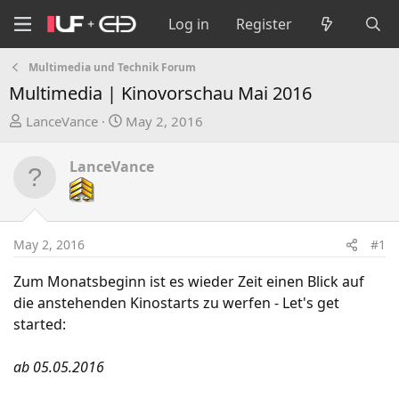
Log in
Register
Multimedia und Technik Forum
Multimedia | Kinovorschau Mai 2016
T
S
LanceVance
May 2, 2016
h
t
r
a
LanceVance
e
r
a
t
d
d
s
a
May 2, 2016
#1
t
t
a
e
Zum Monatsbeginn ist es wieder Zeit einen Blick auf
r
die anstehenden Kinostarts zu werfen - Let's get
t
started:
e
r
ab 05.05.2016