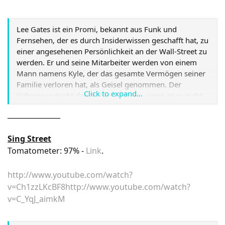
Lee Gates ist ein Promi, bekannt aus Funk und
Fernsehen, der es durch Insiderwissen geschafft hat, zu
einer angesehenen Persönlichkeit an der Wall-Street zu
werden. Er und seine Mitarbeiter werden von einem
Mann namens Kyle, der das gesamte Vermögen seiner
Familie verloren hat, als Geisel genommen. Der
Click to expand...
Kidnapper droht damit, Lee zu töten, wenn er es nicht
schafft, bis zum Ende des Börsentages den Kurs einer
_______________
Aktie um mindestens 24,5 Punkte nach oben zu
treiben.
Link
Sing Street
Tomatometer: 97% -
Link
.
http://www.youtube.com/watch?
v=Ch1zzLKcBF8
http://www.youtube.com/watch?
v=C_YqJ_aimkM