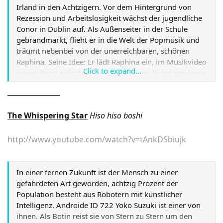
Irland in den Achtzigern. Vor dem Hintergrund von
Rezession und Arbeitslosigkeit wächst der jugendliche
Conor in Dublin auf. Als Außenseiter in der Schule
gebrandmarkt, flieht er in die Welt der Popmusik und
träumt nebenbei von der unerreichbaren, schönen
Raphina. Seine Idee: Er lädt Raphina ein, im Musikvideo
Click to expand...
seiner Band aufzutreten. Sein Problem: Er hat gar keine
Band, kann noch nicht mal ein Instrument spielen. Aber
_______________
sein Plan darf auf keinen Fall scheitern. Also gründet er
mit ein paar Jungs aus der Nachbarschaft kurzerhand
The Whispering Star
Hiso hiso boshi
eine Band und voller Leidenschaft schreiben sie ihre
ersten Songs...
Link
http://www.youtube.com/watch?v=tAnkDSbiujk
In einer fernen Zukunft ist der Mensch zu einer
gefährdeten Art geworden, achtzig Prozent der
Population besteht aus Robotern mit künstlicher
Intelligenz. Androide ID 722 Yoko Suzuki ist einer von
ihnen. Als Botin reist sie von Stern zu Stern um den