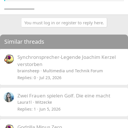
verbinden, bricht ein unbarmherziger und erbitterter
_______________
Krieg um die Vorherrschaft in Azeroth los, der auf
beiden Seiten große Opfer fordert. Die vermeintlichen
Gegner ahnen jedoch nicht, dass bald schon eine
You must log in or register to reply here.
weitere Bedrohung auftaucht, die beide Völker
vernichten könnte. Statt sich zu bekämpfen, müssen sie
nun zusammenhalten. Ein Bündnis wird geschlossen
Similar threads
und zwei Helden, ein Mensch und ein Ork, machen sich
gemeinsam auf den Weg, dem Bösen im Kampf
Synchronsprecher-Legende Joachim Kerzel
entgegenzutreten - für ihre Familien, ihre Völker und
verstorben
ihre Heimat.
Link
brainsheep
Multimedia und Technik Forum
Replies
0
Jul 23, 2026
Zwei Frauen spielen Golf. Die eine macht
Laura1l
Witzecke
Replies
1
Jun 5, 2026
Godzilla Minus Zero