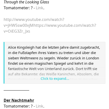
ihn zusätzlich zu einem gefährlichen Gegner. Er verfährt
Through the Looking Glass
nach dem Credo "nur der Stärkste darf überleben", eine
Tomatometer: ? -
Link
.
Haltung, die selbst andere Mutanten nicht vor ihm
schützt. Und so muss Professor Charles Xavier einmal
http://www.youtube.com/watch?
mehr die X-Men versammeln, um die Welt vor ihrer
v=jHW5sw00vjM
https://www.youtube.com/watch?
größten Bedrohung zu retten.
Link
v=OiEG3Zr_Jxs
Alice Kingsleigh hat die letzten Jahre damit zugebracht,
in die Fußstapfen ihres Vaters zu treten und über die
sieben Weltmeere zu segeln. Wieder zurück in London
findet sie einen magischen Spiegel und kehrt in die
fantastische Welt von Unterland zurück. Dort trifft sie
auf alte Bekannte: das Weiße Kaninchen, Absolem, die
Click to expand...
Grinsekatze und natürlich den Verrückten Hutmacher,
der aber nicht mehr er selbst ist - er hat sein Mehrsein
_______________
verloren. Um ihn zu retten, schickt die Weiße Königin
Alice los, nach der Chronosphäre zu suchen, einer
Der Nachtmahr
Metallkugel im Inneren der Großen Uhr, von der alle
Tomatometer: ? -
Link
.
Zeit ausgeht. Auf ihrer Reise in die Vergangenheit trifft