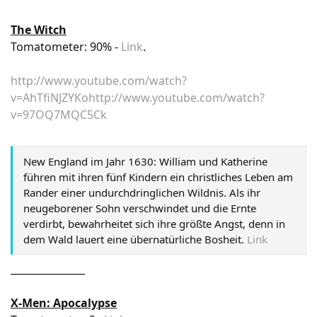
The Witch
Tomatometer: 90% -
Link
.
http://www.youtube.com/watch?
v=AhTfiNJZYKo
http://www.youtube.com/watch?
v=97OQ7MQC5Ck
New England im Jahr 1630: William und Katherine
führen mit ihren fünf Kindern ein christliches Leben am
Rander einer undurchdringlichen Wildnis. Als ihr
neugeborener Sohn verschwindet und die Ernte
verdirbt, bewahrheitet sich ihre größte Angst, denn in
dem Wald lauert eine übernatürliche Bosheit.
Link
_______________
X-Men: Apocalypse