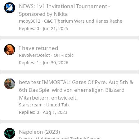
NEWS: 1v1 Invitational Tournament -
Sponsored by Nikita
moby3012
C&C Tiberium Wars und Kanes Rache
Replies
0
Jun 21, 2025
I have returned
RevolverOcelot
OFF-Topic
Replies
1
Jun 30, 2026
beta test IMMORTAL: Gates Of Pyre. Aug 5th &
6th Das Spiel wird von ehemaligen Blizzard
Mitarbeitern entwickelt.
Starscream
United Talk
Replies
0
Aug 1, 2023
Napoleon (2023)
freezy
Multimedia und Technik Forum