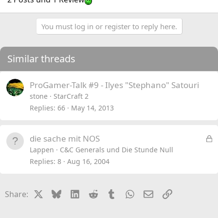
You must log in or register to reply here.
Similar threads
ProGamer-Talk #9 - Ilyes "Stephano" Satouri
stone
StarCraft 2
Replies
66
May 14, 2013
L
die sache mit NOS
o
Lappen
C&C Generals und Die Stunde Null
c
Replies
8
Aug 16, 2004
k
e
X
Bluesky
LinkedIn
Reddit
Tumblr
WhatsApp
Email
Link
Share:
d