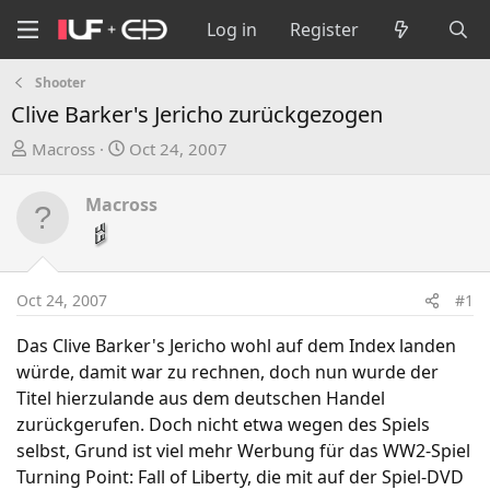
Log in
Register
Shooter
Clive Barker's Jericho zurückgezogen
T
S
Macross
Oct 24, 2007
h
t
r
a
Macross
e
r
a
t
d
d
s
a
Oct 24, 2007
#1
t
t
a
e
Das Clive Barker's Jericho wohl auf dem Index landen
r
würde, damit war zu rechnen, doch nun wurde der
t
Titel hierzulande aus dem deutschen Handel
e
zurückgerufen. Doch nicht etwa wegen des Spiels
r
selbst, Grund ist viel mehr Werbung für das WW2-Spiel
Turning Point: Fall of Liberty, die mit auf der Spiel-DVD