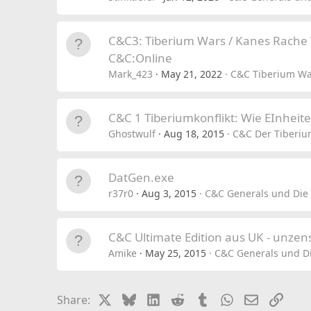
C&C3: Tiberium Wars / Kanes Rach
C&C:Online
Mark_423
May 21, 2022
C&C Tiberium Wa
C&C 1 Tiberiumkonflikt: Wie EInhei
Ghostwulf
Aug 18, 2015
C&C Der Tiberium
DatGen.exe
r37r0
Aug 3, 2015
C&C Generals und Die 
C&C Ultimate Edition aus UK - unzensi
Amike
May 25, 2015
C&C Generals und Di
X
Bluesky
LinkedIn
Reddit
Tumblr
WhatsApp
Email
Link
Share: