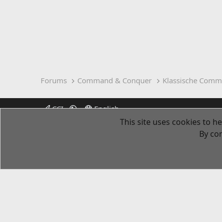
Forums
Command & Conquer
Klassische Comm
CCI
English
This site uses cookies to he
By con