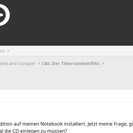
rs
and and Conquer
C&C Der Tiberiumkonflikt
ition auf meinen Notebook installiert. Jetzt meine Frage, g
al die CD einlegen zu müssen?