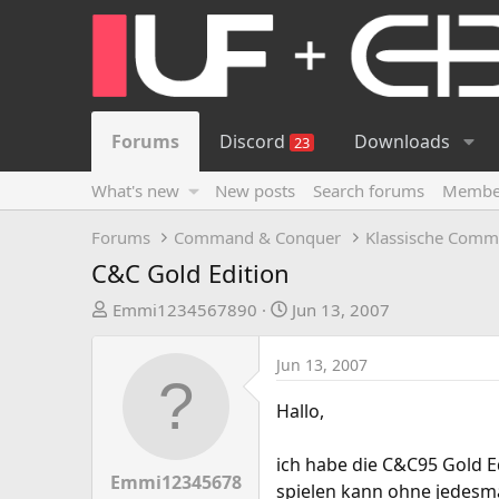
Forums
Discord
Downloads
23
What's new
New posts
Search forums
Membe
Forums
Command & Conquer
Klassische Comm
C&C Gold Edition
T
S
Emmi1234567890
Jun 13, 2007
h
t
r
a
Jun 13, 2007
e
r
a
t
Hallo,
d
d
s
a
ich habe die C&C95 Gold Ed
t
t
Emmi12345678
spielen kann ohne jedesm