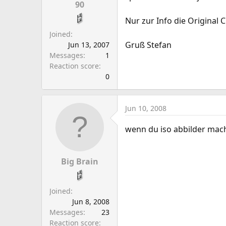
a
e
90
r
Nur zur Info die Original 
t
Joined
e
Gruß Stefan
Jun 13, 2007
r
Messages
1
Reaction score
0
Jun 10, 2008
wenn du iso abbilder machs
Big Brain
Joined
Jun 8, 2008
Messages
23
Reaction score