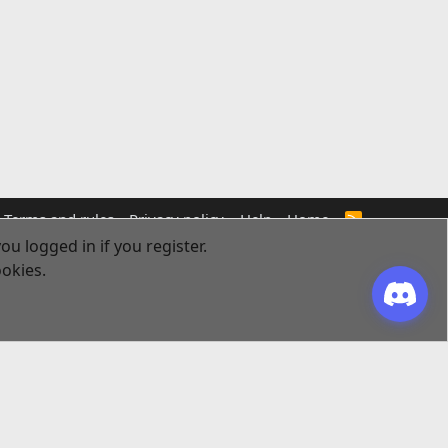
Terms and rules
Privacy policy
Help
Home
R
S
ou logged in if you register.
S
ookies.