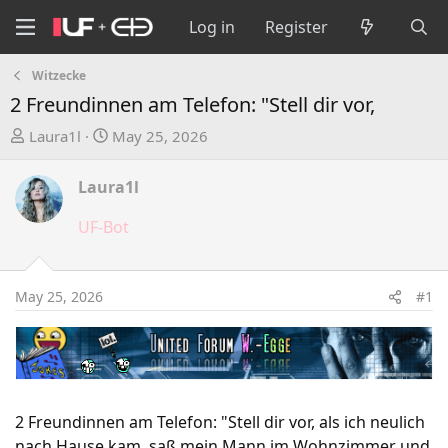
Log in
Register
Witzecke
2 Freundinnen am Telefon: "Stell dir vor,
T
S
Laura1l
May 25, 2026
h
t
r
a
Laura1l
e
r
a
t
UF-Bot
d
d
s
a
t
t
May 25, 2026
#1
a
e
r
t
e
r
2 Freundinnen am Telefon: "Stell dir vor, als ich neulich
nach Hause kam, saß mein Mann im Wohnzimmer und