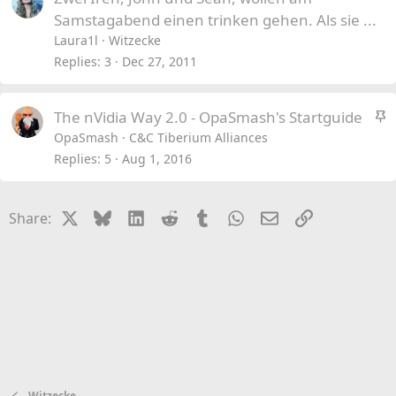
Samstagabend einen trinken gehen. Als sie ...
Laura1l
Witzecke
Replies
3
Dec 27, 2011
S
The nVidia Way 2.0 - OpaSmash's Startguide
t
OpaSmash
C&C Tiberium Alliances
i
Replies
5
Aug 1, 2016
c
k
X
Bluesky
LinkedIn
Reddit
Tumblr
WhatsApp
Email
Link
Share:
y
Witzecke