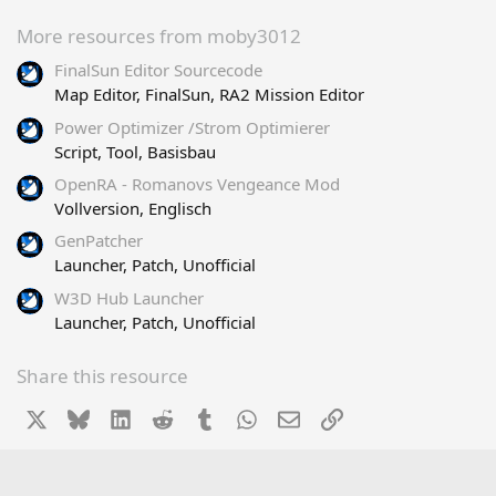
t
a
More resources from moby3012
r
FinalSun Editor Sourcecode
(
s
Map Editor, FinalSun, RA2 Mission Editor
)
Power Optimizer /Strom Optimierer
Script, Tool, Basisbau
OpenRA - Romanovs Vengeance Mod
Vollversion, Englisch
GenPatcher
Launcher, Patch, Unofficial
W3D Hub Launcher
Launcher, Patch, Unofficial
Share this resource
X
Bluesky
LinkedIn
Reddit
Tumblr
WhatsApp
Email
Link