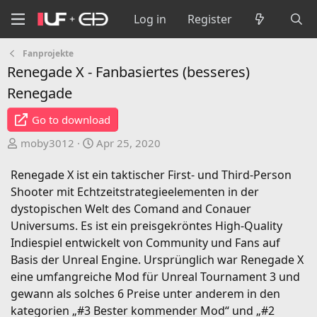
Log in
Register
Fanprojekte
Renegade X - Fanbasiertes (besseres)
Renegade
Go to download
A
C
moby3012
Apr 25, 2020
u
r
t
e
Renegade X ist ein taktischer First- und Third-Person
h
a
Shooter mit Echtzeitstrategieelementen in der
o
t
dystopischen Welt des Comand and Conauer
r
i
Universums. Es ist ein preisgekröntes High-Quality
o
Indiespiel entwickelt von Community und Fans auf
n
Basis der Unreal Engine. Ursprünglich war Renegade X
d
eine umfangreiche Mod für Unreal Tournament 3 und
a
gewann als solches 6 Preise unter anderem in den
t
kategorien „#3 Bester kommender Mod“ und „#2
e