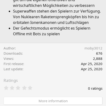
wirtschaftlichen Möglichkeiten zu verbessern
Superwaffen stehen den Spielern zur Verfügung.
Von Nuklearen Raketensprengköpfen bis hin zu
orbitalen Ionenkanonen und Luftschlägen
Der Gefechtsmodus ermöglicht es Spielern
Offline mit Bots zu spielen
Author
moby3012
Downloads
676
Views
2,888
First release
Apr 25, 2020
Last update
Apr 25, 2020
Ratings
0
0 ratings
.
0
0
More information
s