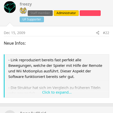
freezy
Staff member
Administrator
Clanleader
UF Supporter
Dec 15, 2009
#22
Neue Infos:
- Link reproduziert bereits fast perfekt alle
Bewegungen, welche der Spieler mit Hilfe der Remote
und Wii Motionplus ausführt. Dieser Aspekt der
Software funktioniert bereits sehr gut.
- Die Struktur hat sich im Vergleich zu früheren Titeln
Click to expand...
sehr gewandelt.
- Auf der nächsten E3 gibt es hoffentlich mehr zu
sehen.