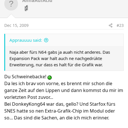
AnnaAufAcid
- Die Entwicklung geht gut voran.
- Motion+ war zu Beginn der Entwicklung noch nicht
Dec 15, 2009
#23
verfügbar, so dass das Team erst ohne dieses anfangen
musste.
Apprauuuu said:
- Der finale grafische Stil des Spieles steht bislang noch
Naja aber fürs N64 gabs ja auah nicht anderes. Das
nicht fest, eine realistische Auslegung gilt jedoch als
Expansion Pack war halt auch ne nachgedrükte
wahrscheinlich.
Erweiterung, nur dass es halt für die Grafik war.
- Laut Aonuma liegen einige der Internetspekulanten
Du Schweinebacke!
mit ihren Vermutungen richtig.
Da les ich brav von vorne, es brennt mir schon die
ganze Zeit auf den Lippen und dann kommst du mir im
- Aonuma hat einige Zeit mit Monster Hunter 3
vorletzten Post zuvor...
verbracht um zu sehen was den Spieler wirklich
anspricht.
Bei DonkeyKong64 war das, gello? Und Starfox fürs
SNES hatte so nen Extra-Grafik-Chip im Modul oder
http://www.consolewars.de/news/27577/weitere_detai
so... Das sind die Sachen, an die ich mich erinner.
ls_zu_zelda_wii/