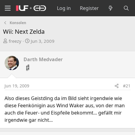
Log in
Register
Konsolen
Wii: Next Zelda
T
S
freezy
Jun 3, 2009
h
t
r
a
Darth Medvader
e
r
a
t
d
d
s
a
Jun 19, 2009
#21
t
t
a
e
Also dieses Geistding da im Bild sieht irgendwie wie
r
diese Feenkönigin aus Wind Waker aus, von der man
t
auch die Feuer- und Eispfeile bekommt... gefällt mir
e
irgendwie gar nicht...
r