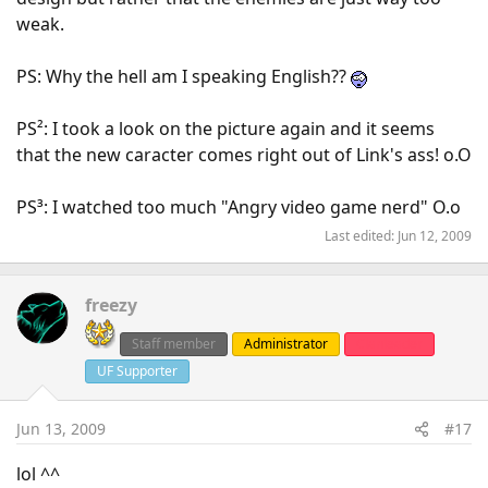
weak.
PS: Why the hell am I speaking English??
PS²: I took a look on the picture again and it seems
that the new caracter comes right out of Link's ass! o.O
PS³: I watched too much "Angry video game nerd" O.o
Last edited:
Jun 12, 2009
freezy
Staff member
Administrator
Clanleader
UF Supporter
Jun 13, 2009
#17
lol ^^