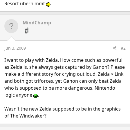
Resort übernimmt
http://www.consolewars.de/news/25039/infofetzen_zu
m_neuen_zelda/
MindChamp
Jun 3, 2009
#2
I want to play with Zelda. How come such as powerfull
as Zelda is, she always gets captured by Ganon? Please
make a different story for crying out loud. Zelda > Link
and both got triforces, yet Ganon can only beat Zelda
who is supposed to be more dangerous. Nintendo
logic anyone
.
Wasn't the new Zelda supposed to be in the graphics
of The Windwaker?