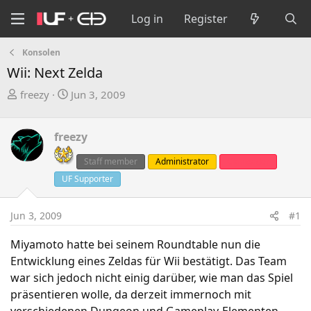
Log in
Register
Konsolen
Wii: Next Zelda
T
S
freezy
Jun 3, 2009
h
t
r
a
freezy
e
r
a
t
Staff member
Administrator
Clanleader
d
d
UF Supporter
s
a
t
t
a
e
Jun 3, 2009
#1
r
Miyamoto hatte bei seinem Roundtable nun die
t
Entwicklung eines Zeldas für Wii bestätigt. Das Team
e
r
war sich jedoch nicht einig darüber, wie man das Spiel
präsentieren wolle, da derzeit immernoch mit