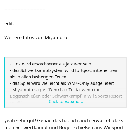
----------------------------
edit:
Weitere Infos von Miyamoto!
- Link wird erwachsener als je zuvor sein
- das Schwertkampfsystem wird fortgeschrittener sein
als in allen bisherigen Teilen
- das Spiel wird vielleicht als WM+-Only ausgeliefert
- Miyamoto sagte: "Denkt an Zelda, wenn ihr
Bogenschießen oder Schwertkampf in Wii Sports Resort
Click to expand...
spielt"
- weiterhin sagte er: "Es gibt viele Menschen, die
wollen, dass Zelda ein RPG mit leichteren Kontrollen
yeah sehr gut! Genau das hab ich auch erwartet, dass
wird. Der Versuch herauszufinden, wie man jeden
man Schwertkampf und Bogenschießen aus Wii Sport
zufrieden macht, ist etwas, das mich beschäftigen wird"