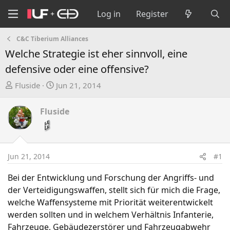
Log in
Register
C&C Tiberium Alliances
Welche Strategie ist eher sinnvoll, eine
defensive oder eine offensive?
T
S
Fluside
Jun 21, 2014
h
t
r
a
Fluside
e
r
a
t
d
d
s
a
Jun 21, 2014
#1
t
t
a
e
Bei der Entwicklung und Forschung der Angriffs- und
r
der Verteidigungswaffen, stellt sich für mich die Frage,
t
welche Waffensysteme mit Priorität weiterentwickelt
e
werden sollten und in welchem Verhältnis Infanterie,
r
Fahrzeuge, Gebäudezerstörer und Fahrzeugabwehr