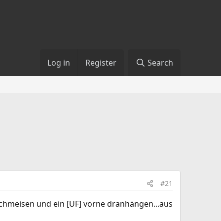
Log in
Register
Search
#21
chmeisen und ein [UF] vorne dranhängen...aus