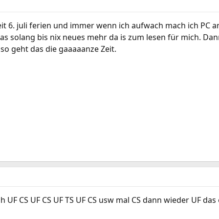
seit 6. juli ferien und immer wenn ich aufwach mach ich PC 
s solang bis nix neues mehr da is zum lesen für mich. Da
so geht das die gaaaaanze Zeit.
uch UF CS UF CS UF TS UF CS usw mal CS dann wieder UF das