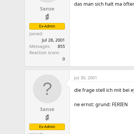
a
e
das man sich halt ma öfte
r
Sanse
t
e
Ex-Admin
r
Joined
Jul 28, 2001
Messages
855
Reaction score
0
Jul 30, 2001
die frage stell ich mit bei ey
ne ernst: grund: FERIEN
Sanse
Ex-Admin