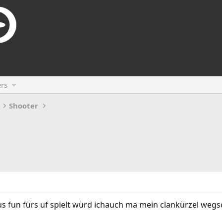
rs
Shooter
 fun fürs uf spielt würd ichauch ma mein clankürzel wegs