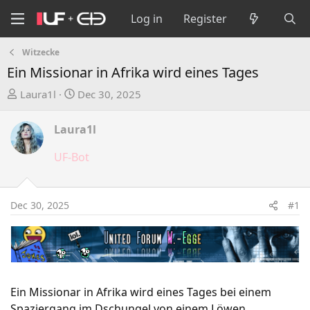
Log in
Register
Witzecke
Ein Missionar in Afrika wird eines Tages
T
S
Laura1l
Dec 30, 2025
h
t
r
a
Laura1l
e
r
a
t
UF-Bot
d
d
s
a
t
t
Dec 30, 2025
#1
a
e
r
t
e
r
Ein Missionar in Afrika wird eines Tages bei einem
Spaziergang im Dschungel von einem Löwen