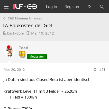
Log in
Register
C&C Tiberium Alliances
TA-Baukosten der GDI
T
S
Dark-Cole
Mar 19, 2012
h
t
r
a
Toad
e
r
a
t
Moderator
d
d
s
a
Mar 20, 2012
#21
t
t
a
e
Ja Daten sind aus Closed Beta ist aber identisch.
r
t
Kraftwerk Level 11 mit 3 Felder = 2520/h
e
..... 1 Feld = 1800/h
r
Differenz 720/h