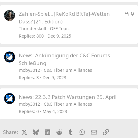
L
S
Zahlen-Spiel...[ReKoRd B!tTe]-Wetten
o
t
Dass? (21. Edition)
c
i
Thunderskull
OFF-Topic
k
c
Replies
800
Dec 9, 2025
e
k
d
y
News: Ankündigung der C&C Forums
Schließung
moby3012
C&C Tiberium Alliances
Replies
3
Dec 9, 2023
News: 22.3.2 Patch Wartungen 25. April
moby3012
C&C Tiberium Alliances
Replies
0
May 4, 2023
X
Bluesky
LinkedIn
Reddit
Tumblr
WhatsApp
Email
Link
Share: