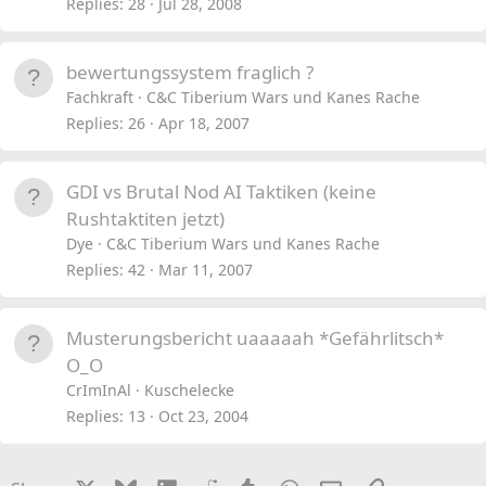
Replies
28
Jul 28, 2008
bewertungssystem fraglich ?
Fachkraft
C&C Tiberium Wars und Kanes Rache
Replies
26
Apr 18, 2007
GDI vs Brutal Nod AI Taktiken (keine
Rushtaktiten jetzt)
Dye
C&C Tiberium Wars und Kanes Rache
Replies
42
Mar 11, 2007
Musterungsbericht uaaaaah *Gefährlitsch*
O_O
CrImInAl
Kuschelecke
Replies
13
Oct 23, 2004