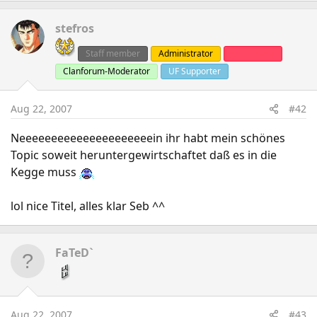
stefros
Staff member
Administrator
Clanleader
Clanforum-Moderator
UF Supporter
Aug 22, 2007
#42
Neeeeeeeeeeeeeeeeeeeeein ihr habt mein schönes
Topic soweit heruntergewirtschaftet daß es in die
Kegge muss
lol nice Titel, alles klar Seb ^^
FaTeD`
Aug 22, 2007
#43