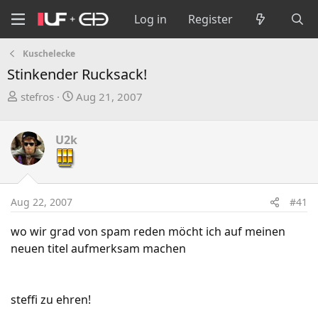
Log in
Register
Kuschelecke
Stinkender Rucksack!
T
S
stefros
Aug 21, 2007
h
t
r
a
U2k
e
r
a
t
d
d
s
a
Aug 22, 2007
#41
t
t
a
e
wo wir grad von spam reden möcht ich auf meinen
r
neuen titel aufmerksam machen
t
e
r
steffi zu ehren!