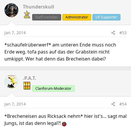
Thunderskull
Staff member
Administrator
UF Supporter
Jan 7, 2014
#53
*schaufelrüberwerf* am unteren Ende muss noch
Erde weg. tofa pass auf das der Grabstein nicht
umkippt. Wer hat denn das Brecheisen dabei?
.P.A.T.
Clanforum-Moderator
Jan 7, 2014
#54
*Brecheneisen aus Ricksack nehm* hier ist's... sagt mal
Jungs, ist das denn legal?!