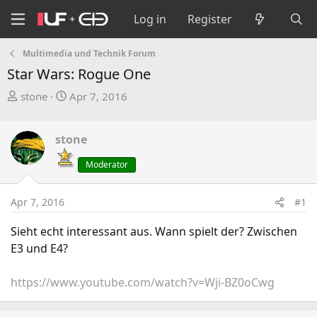
Log in
Register
Multimedia und Technik Forum
Star Wars: Rogue One
T
S
stone
Apr 7, 2016
h
t
r
a
stone
e
r
a
t
Moderator
d
d
s
a
Apr 7, 2016
#1
t
t
a
e
Sieht echt interessant aus. Wann spielt der? Zwischen
r
E3 und E4?
t
e
https://www.youtube.com/watch?v=Wji-BZ0oCwg
r