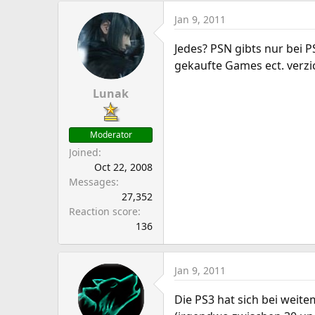
Jan 9, 2011
Jedes? PSN gibts nur bei 
gekaufte Games ect. verzi
Lunak
Moderator
Joined
Oct 22, 2008
Messages
27,352
Reaction score
136
Jan 9, 2011
Die PS3 hat sich bei weite