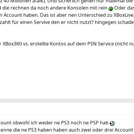
 40 Millionen afaik). Und sicherlich gehen nur maximal die
d die rechnen da noch andere Konsolen mit rein
Oder das 
n Account haben. Das ist aber nen Unterschied zu XBoxLive,
ahlt für einen Servive den er nicht nutzt? hingegen schadet
r XBox360 vs. erstellte Kontos auf dem PSN Service (nicht n
count obwohl ich weder ne PS3 noch ne PSP hab
 kenne die ne PS3 haben haben auch zwei oder drei Account