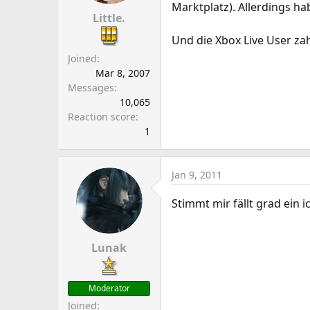
Marktplatz). Allerdings h
Little.
Und die Xbox Live User zah
Joined
Mar 8, 2007
Messages
10,065
Reaction score
1
Jan 9, 2011
Stimmt mir fällt grad ein 
Lunak
Moderator
Joined