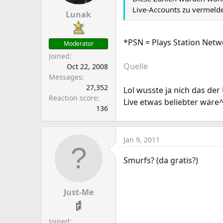
a
e
Live-Accounts zu vermeld
r
Lunak
t
e
*PSN = Plays Station Netw
Moderator
r
Joined
Quelle
Oct 22, 2008
Messages
27,352
Lol wusste ja nich das der
Reaction score
Live etwas beliebter wäre
136
Jan 9, 2011
Smurfs? (da gratis?)
Just-Me
Joined