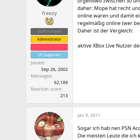
(irgendwo zwischen 30 und
daher: Mope hat recht un
freezy
online waren und damit ei
regelmäßig online (wer bez
Daher ist der Vergleich:
Staff member
Administrator
aktive XBox Live Nutzer de
Clanleader
UF Supporter
Joined
Sep 26, 2002
Messages
62,189
Reaction score
213
Jan 9, 2011
Sogar ich hab nen PSN Ac
Die meisten Leute die ich