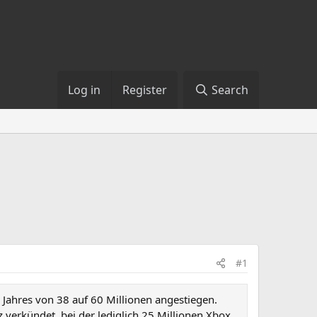
Log in
Register
Search
#1
 Jahres von 38 auf 60 Millionen angestiegen.
verkündet, bei der lediglich 25 Millionen Xbox