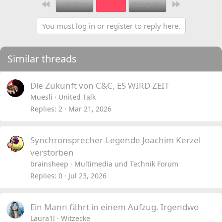
First
Last
Prev
6 of 7
Next
You must log in or register to reply here.
Similar threads
Die Zukunft von C&C, ES WIRD ZEIT
Muesli
United Talk
Replies
2
Mar 21, 2026
Synchronsprecher-Legende Joachim Kerzel
verstorben
brainsheep
Multimedia und Technik Forum
Replies
0
Jul 23, 2026
Ein Mann fährt in einem Aufzug. Irgendwo
Laura1l
Witzecke