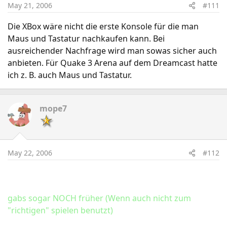
May 21, 2006
#111
gleichzeitig für PC und Xbox 360 erscheint. Mehr über
Shadowrun lesen Sie in der nebenstehend verlinkten
Die XBox wäre nicht die erste Konsole für die man
separaten Meldung.
Maus und Tastatur nachkaufen kann. Bei
ausreichender Nachfrage wird man sowas sicher auch
Auf der diesjährigen E3 demonstriert Microsoft darüber
anbieten. Für Quake 3 Arena auf dem Dreamcast hatte
hinaus die Leistungsfähigkeit von DirectX 10 -
ich z. B. auch Maus und Tastatur.
angeblich beschleunigt die neue Routine Spiele schon
auf heutiger Hardware um bis zu sechs Mal, in
Verbindung mit glaubwürdigeren Schauplätzen.
mope7
May 22, 2006
#112
gabs sogar NOCH früher (Wenn auch nicht zum
"richtigen" spielen benutzt)