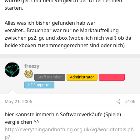
würde gern mit nem Verglelich der Unternehmen
starten.
Alles was ich bisher gefunden hab war
veraltet...Brauchbar war nur ne Marktaufteilung
zwischen ps2, gc und xbox (wobei ich nich weiß ob da
beide xboxen zusammengerechnet sind oder nich)
freezy
Staff member
Administrator
Clanleader
UF Supporter
May 21, 2006
#106
hier kannste immerhin Softwareverkäufe (Spiele)
vergleichen ^^
http://everythingandnothing.org.uk/vg/worldtotals.ph
p?