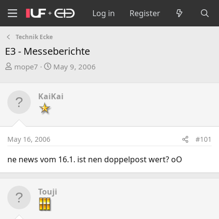
Log in
Register
Technik Ecke
E3 - Messeberichte
T
S
mope7
May 9, 2006
h
t
r
a
KaiKai
e
r
a
t
d
d
s
a
May 16, 2006
#101
t
t
a
e
ne news vom 16.1. ist nen doppelpost wert? oO
r
t
e
Touji
r