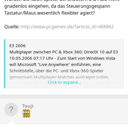
gnadenlos eingehen, da das Steuerungsgespann
Tastatur/Maus wesentlich flexibler agiert?
Quelle:
http://www.pcgames.de/?article_id=468862
E3 2006
Multiplayer zwischen PC & Xbox 360; DirectX 10 auf E3
10.05.2006 07:17 Uhr - Zum Start von Windows Vista
will Microsoft "Live Anywhere" einführen, eine
Schnittstelle, über die PC- und Xbox-360-Spieler
gemeinsam Multiplayer-Matches austragen sollen,
Click to expand...
verkündete Bill Gates persönlich auf der gestern Abend
veranstalteten Pressekonferenz. Das neue Netzwerk
soll eine kontinuierliche Spielerfahrung mit einem In-
Game-Namen, einem Satz erreichter Leistungen, einer
Touji
Freundesliste und Sprachkommunikation zwischen
allen Mitgliedern ermöglichen. Der Schlüssel zum Live-
Anywhere-Programm ist der Mehrspieler-Shooter
Shadowrun, der zum Start von Windows Vista