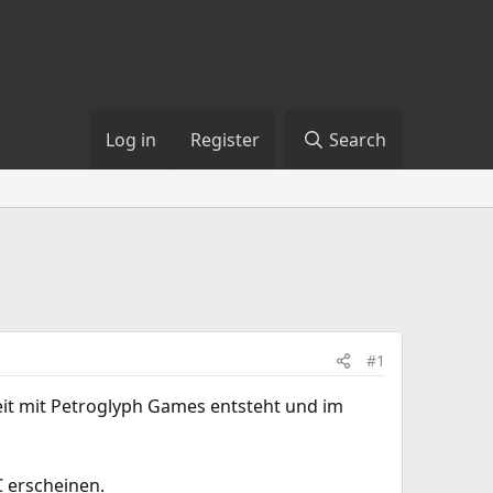
Log in
Register
Search
#1
it mit Petroglyph Games entsteht und im
C erscheinen.