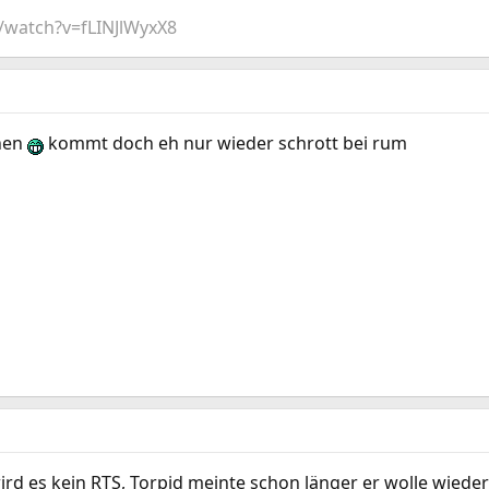
/watch?v=fLINJlWyxX8
rnen
kommt doch eh nur wieder schrott bei rum
ird es kein RTS, Torpid meinte schon länger er wolle wiede