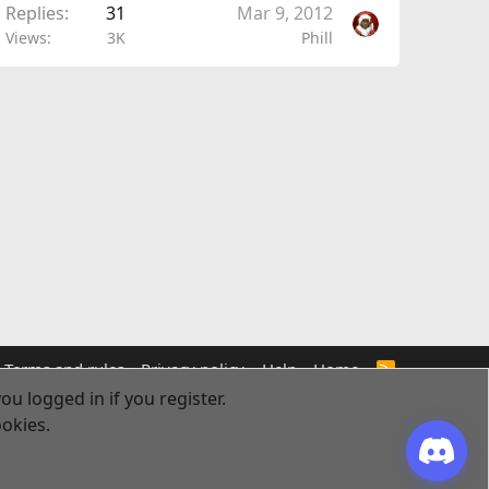
Replies
31
Mar 9, 2012
Views
3K
Phill
Terms and rules
Privacy policy
Help
Home
R
S
ou logged in if you register.
S
ookies.