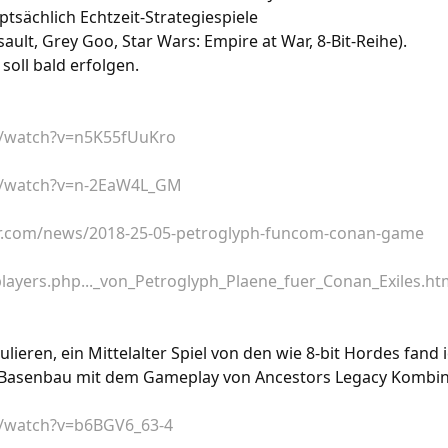
tsächlich Echtzeit-Strategiespiele
ault, Grey Goo, Star Wars: Empire at War, 8-Bit-Reihe).
soll bald erfolgen.
m/watch?v=n5K55fUuKro
m/watch?v=n-2EaW4L_GM
.com/news/2018-25-05-petroglyph-funcom-conan-game
layers.php..._von_Petroglyph_Plaene_fuer_Conan_Exiles.ht
lieren, ein Mittelalter Spiel von den wie 8-bit Hordes fand 
 Basenbau mit dem Gameplay von Ancestors Legacy Kombi
/watch?v=b6BGV6_63-4