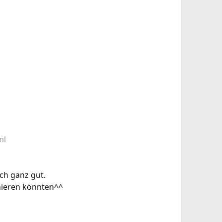
ml
ich ganz gut.
nieren könnten^^