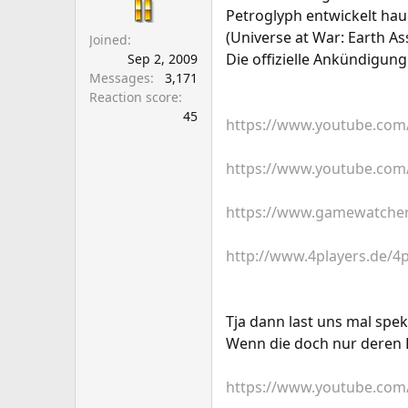
a
e
Petroglyph entwickelt haup
r
(Universe at War: Earth Ass
Joined
t
Die offizielle Ankündigung 
Sep 2, 2009
e
Messages
3,171
r
Reaction score
45
https://www.youtube.co
https://www.youtube.co
https://www.gamewatcher
http://www.4players.de/4p
Tja dann last uns mal speku
Wenn die doch nur deren
https://www.youtube.com