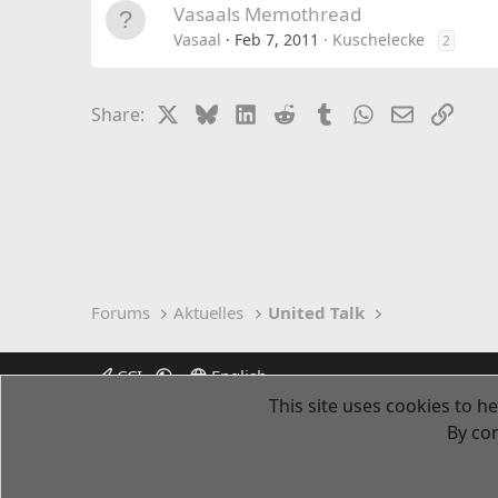
Vasaals Memothread
Vasaal
Feb 7, 2011
Kuschelecke
2
X
Bluesky
LinkedIn
Reddit
Tumblr
WhatsApp
Email
Link
Share:
Forums
Aktuelles
United Talk
CCI
English
This site uses cookies to he
By con