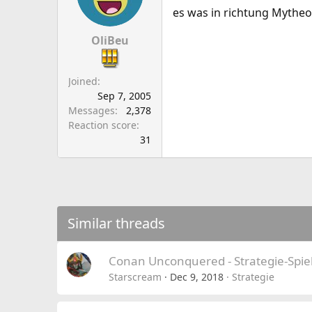
es was in richtung Mytheo
OliBeu
Joined
Sep 7, 2005
Messages
2,378
Reaction score
31
Similar threads
Conan Unconquered - Strategie-Spi
Starscream
Dec 9, 2018
Strategie