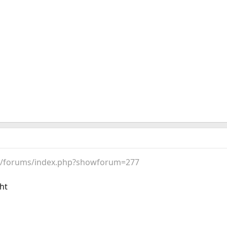
m/forums/index.php?showforum=277
cht