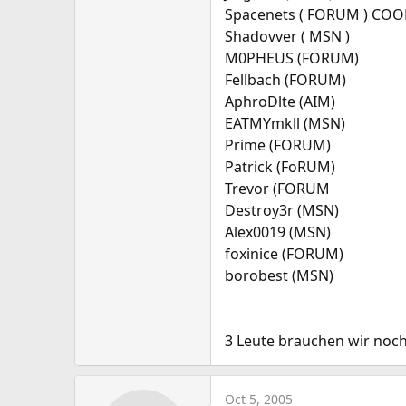
Spacenets ( FORUM ) COO
Shadovver ( MSN )
M0PHEUS (FORUM)
Fellbach (FORUM)
AphroDlte (AIM)
EATMYmkll (MSN)
Prime (FORUM)
Patrick (FoRUM)
Trevor (FORUM
Destroy3r (MSN)
Alex0019 (MSN)
foxinice (FORUM)
borobest (MSN)
3 Leute brauchen wir noch 
Oct 5, 2005