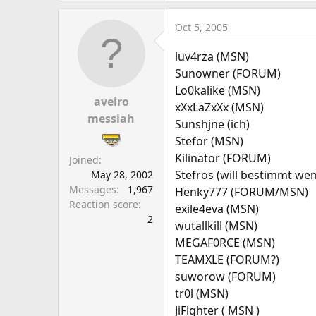
Oct 5, 2005
luv4rza (MSN)
Sunowner (FORUM)
Lo0kalike (MSN)
aveiro
xXxLaZxXx (MSN)
messiah
Sunshjne (ich)
Stefor (MSN)
Kilinator (FORUM)
Joined
Stefros (will bestimmt wen
May 28, 2002
Messages
1,967
Henky777 (FORUM/MSN)
Reaction score
exile4eva (MSN)
2
wutallkill (MSN)
MEGAF0RCE (MSN)
TEAMXLE (FORUM?)
suworow (FORUM)
tr0l (MSN)
JiFighter ( MSN )