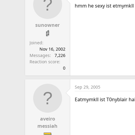
a
e
hmm he sexy ist etmymkll n
r
t
e
sunowner
r
Joined
Nov 16, 2002
Messages
7,226
Reaction score
0
Sep 29, 2005
Eatmymkll ist T0nyblair 
aveiro
messiah