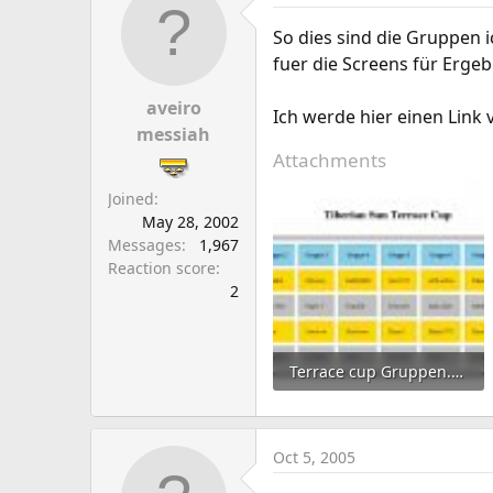
So dies sind die Gruppen
fuer die Screens für Ergebn
aveiro
Ich werde hier einen Link
messiah
Attachments
Joined
May 28, 2002
Messages
1,967
Reaction score
2
Terrace cup Gruppen.JPG
69.7 KB · Views: 20
Oct 5, 2005