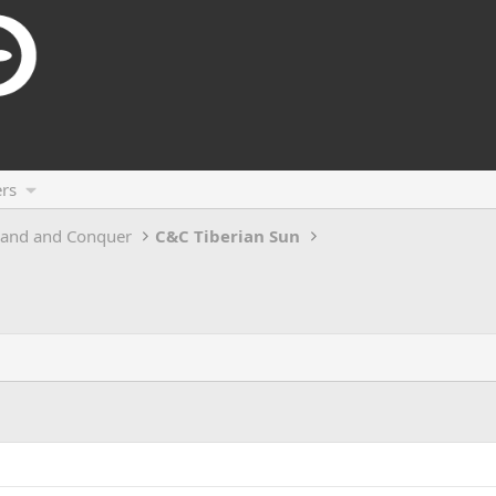
rs
and and Conquer
C&C Tiberian Sun