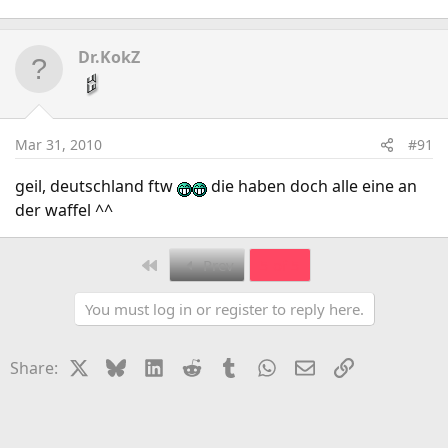
Dr.KokZ
Mar 31, 2010
#91
geil, deutschland ftw
die haben doch alle eine an
der waffel ^^
First
Prev
5 of 5
You must log in or register to reply here.
X
Bluesky
LinkedIn
Reddit
Tumblr
WhatsApp
Email
Link
Share: