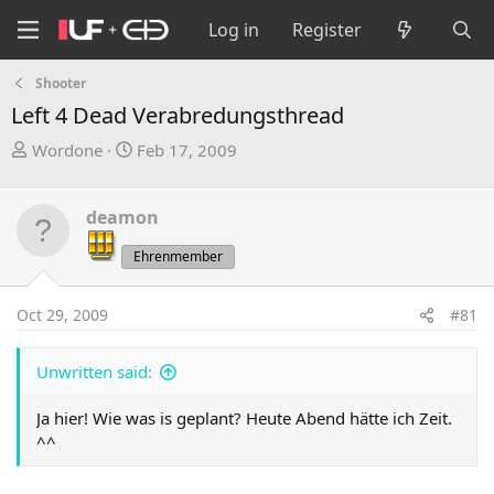
Log in
Register
Shooter
Left 4 Dead Verabredungsthread
T
S
Wordone
Feb 17, 2009
h
t
r
a
deamon
e
r
a
t
Ehrenmember
d
d
s
a
Oct 29, 2009
#81
t
t
a
e
r
Unwritten said:
t
e
Ja hier! Wie was is geplant? Heute Abend hätte ich Zeit.
r
^^