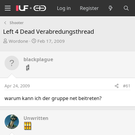
Log in
Register
Shooter
Left 4 Dead Verabredungsthread
T
S
Wordone
Feb 17, 2009
h
t
r
a
blackplague
e
r
a
t
d
d
s
a
Apr 24, 2009
#61
t
t
a
e
warum kann ich der gruppe net beitreten?
r
t
e
Unwritten
r