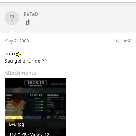
FaTeD`
May 7, 2009
#68
Bäm
Sau geile runde ^^
Attachments
L4D.jpg
118.7 KB · Views: 12