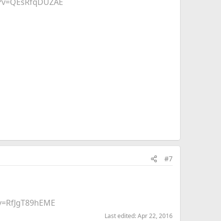
h?v=QEsRfqDUZAE
#7
v=RfJgT89hEME
Last edited:
Apr 22, 2016