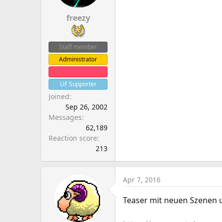
freezy
Staff member
Administrator
Clanleader
UF Supporter
Joined
Sep 26, 2002
Messages
62,189
Reaction score
213
Apr 7, 2016
Teaser mit neuen Szenen 