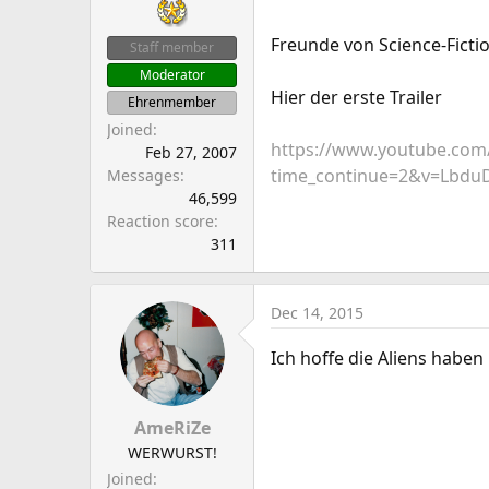
a
e
r
Freunde von Science-Ficti
Staff member
t
Moderator
e
Hier der erste Trailer
r
Ehrenmember
Joined
https://www.youtube.co
Feb 27, 2007
time_continue=2&v=Lbd
Messages
46,599
Reaction score
311
Dec 14, 2015
Ich hoffe die Aliens haben
AmeRiZe
WERWURST!
Joined