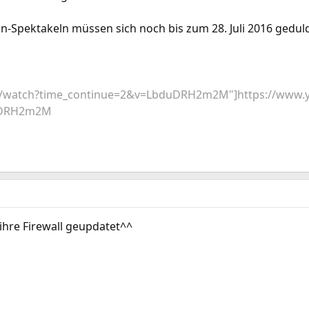
on-Spektakeln müssen sich noch bis zum 28. Juli 2016 gedul
m/watch?time_continue=2&v=LbduDRH2m2M"]https://www.
uDRH2m2M
 ihre Firewall geupdatet^^