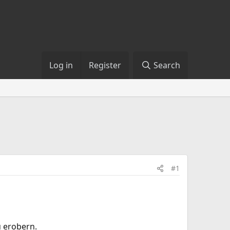
Log in
Register
Search
#1
u erobern.