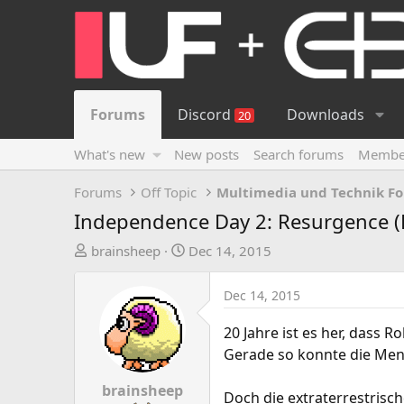
Forums
Discord
Downloads
20
What's new
New posts
Search forums
Membe
Forums
Off Topic
Multimedia und Technik F
Independence Day 2: Resurgence 
T
S
brainsheep
Dec 14, 2015
h
t
r
a
Dec 14, 2015
e
r
a
t
20 Jahre ist es her, dass R
d
d
Gerade so konnte die Men
s
a
t
t
brainsheep
Doch die extraterrestrisc