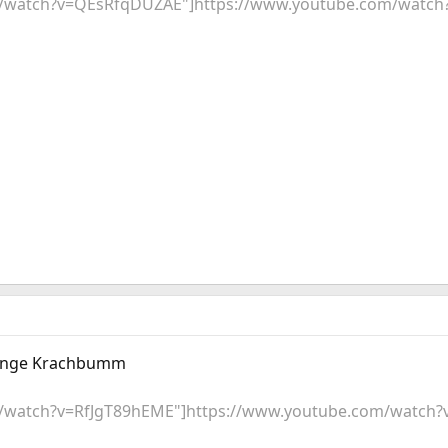
m/watch?v=QEsRfqDUZAE"]https://www.youtube.com/watc
 Menge Krachbumm
/watch?v=RfJgT89hEME"]https://www.youtube.com/watch?