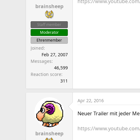
https://www.youtube.co
brainsheep
Staff member
Moderator
Ehrenmember
Joined
Feb 27, 2007
Messages
46,599
Reaction score
311
Apr 22, 2016
Neuer Trailer mit jeder
https://www.youtube.com
brainsheep