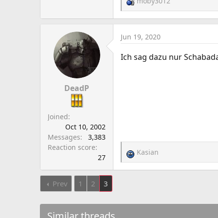
moby3012
R
e
a
c
Jun 19, 2020
t
Ich sag dazu nur Schaba
i
o
n
s
DeadP
:
Joined
Oct 10, 2002
Messages
3,383
Reaction score
Kasian
R
27
e
a
Prev
1
2
3
c
t
i
Similar threads
o