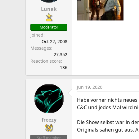
a
e
r
Lunak
t
e
Moderator
r
Joined
Oct 22, 2008
Messages
27,352
Reaction score
136
Jun 19, 2020
Habe vorher nichts neues 
C&C und jedes Mal wird ni
freezy
Die Show selbst war in de
Originals sahen gut aus.
Staff member