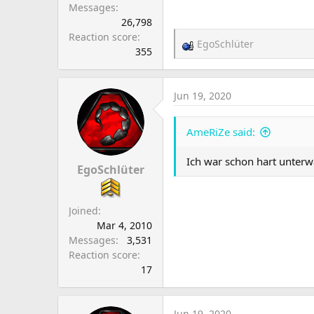
Messages
26,798
Reaction score
EgoSchlüter
R
355
e
a
c
Jun 19, 2020
t
i
AmeRiZe said:
o
n
Ich war schon hart unterw
s
EgoSchlüter
:
Joined
Mar 4, 2010
Messages
3,531
Reaction score
17
Jun 19, 2020