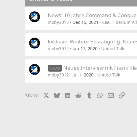
n
s
News: 10 Jahre Command & Conquer:
:
moby3012
Dec 15, 2021
C&C Tiberium All
Exklusiv: Weitere Bestätigung: Neu
moby3012
Jun 17, 2020
United Talk
Neues Interview mit Frank Kle
News
moby3012
Jul 1, 2020
United Talk
X
Bluesky
LinkedIn
Reddit
Tumblr
WhatsApp
Email
Link
Share: