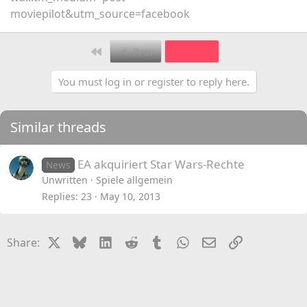
moviepilot&utm_source=facebook
First
Prev
19 of 19
You must log in or register to reply here.
Similar threads
EA akquiriert Star Wars-Rechte
News
Unwritten
Spiele allgemein
Replies
23
May 10, 2013
X
Bluesky
LinkedIn
Reddit
Tumblr
WhatsApp
Email
Link
Share: