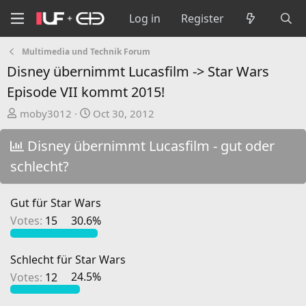
Log in
Register
Multimedia und Technik Forum
Disney übernimmt Lucasfilm -> Star Wars
Episode VII kommt 2015!
T
S
moby3012
Oct 30, 2012
h
t
r
a
Disney übernimmt Lucasfilm - gut oder
e
r
schlecht?
a
t
d
d
Gut für Star Wars
s
a
t
t
Votes:
15
30.6%
a
e
r
Schlecht für Star Wars
t
Votes:
12
24.5%
e
r