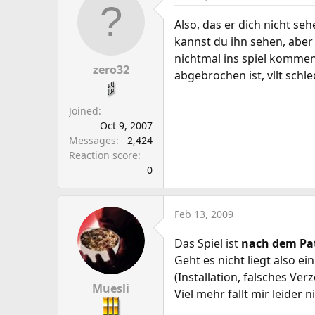
Also, das er dich nicht se
kannst du ihn sehen, aber
nichtmal ins spiel kommen.
zero32
abgebrochen ist, vllt schle
Joined
Oct 9, 2007
Messages
2,424
Reaction score
0
Feb 13, 2009
Das Spiel ist
nach dem Pa
Geht es nicht liegt also e
(Installation, falsches Ver
Muesli
Viel mehr fällt mir leider ni