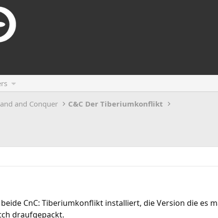
rs
and and Conquer
C&C Der Tiberiumkonflikt
beide CnC: Tiberiumkonflikt installiert, die Version die e
tch draufgepackt.