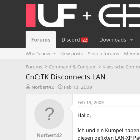
Forums
Discord
Downloads
22
What's new
New posts
Search forums
Membe
Forums
Command & Conquer
Klassische Comm
CnC:TK Disconnects LAN
T
S
Norbert42
Feb 13, 2009
h
t
r
a
Feb 13, 2009
e
r
a
t
Hallo,
d
d
s
a
Ich und ein Kumpel haben 
t
t
Norbert42
diesen gefixten LAN-XP Pa