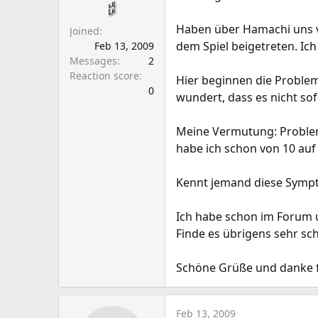
a
e
r
Haben über Hamachi uns v
Joined
t
dem Spiel beigetreten. Ich
Feb 13, 2009
e
Messages
2
r
Reaction score
Hier beginnen die Problem
0
wundert, dass es nicht so
Meine Vermutung: Problem
habe ich schon von 10 auf 
Kennt jemand diese Sympt
Ich habe schon im Forum u
Finde es übrigens sehr sch
Schöne Grüße und danke fü
Feb 13, 2009