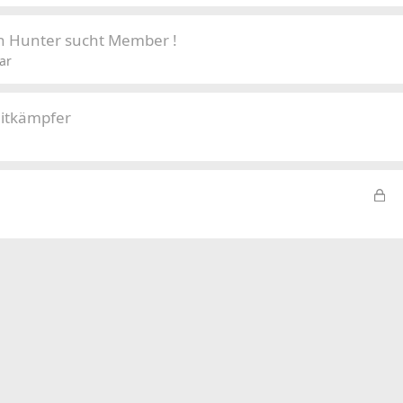
an Hunter sucht Member !
ar
Mitkämpfer
L
o
c
k
e
d