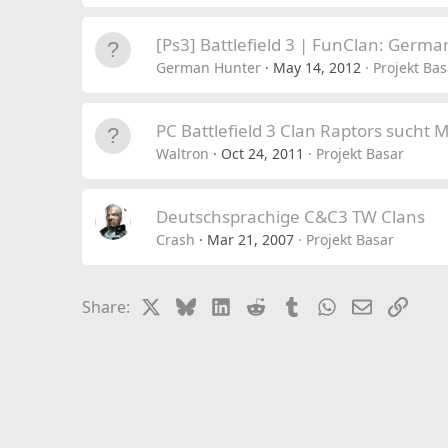
[Ps3] Battlefield 3 | FunClan: Germ
German Hunter
May 14, 2012
Projekt Bas
PC Battlefield 3 Clan Raptors sucht 
Waltron
Oct 24, 2011
Projekt Basar
Deutschsprachige C&C3 TW Clans
Crash
Mar 21, 2007
Projekt Basar
X
Bluesky
LinkedIn
Reddit
Tumblr
WhatsApp
Email
Link
Share: