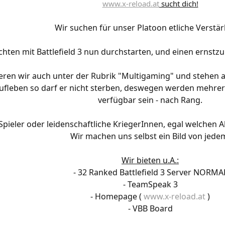
www.x-reload.at
sucht dich!
Wir suchen für unser Platoon etliche Verstä
hten mit Battlefield 3 nun durchstarten, und einen ernst
ieren wir auch unter der Rubrik "Multigaming" und stehen 
 aufleben so darf er nicht sterben, deswegen werden mehrere
verfügbar sein - nach Rang.
pieler oder leidenschaftliche KriegerInnen, egal welchen Al
Wir machen uns selbst ein Bild von jede
Wir bieten u.A.:
- 32 Ranked Battlefield 3 Server NORMA
- TeamSpeak 3
- Homepage (
www.x-reload.at
)
- VBB Board