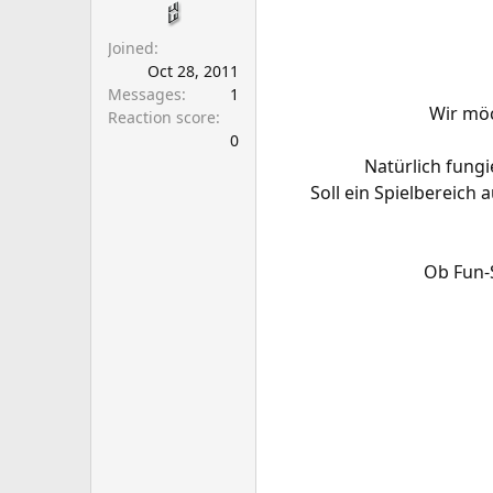
a
e
r
Joined
t
Oct 28, 2011
e
Messages
1
r
Wir möc
Reaction score
0
Natürlich fung
Soll ein Spielbereich
Ob Fun-S