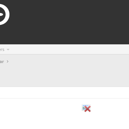
rs
ar