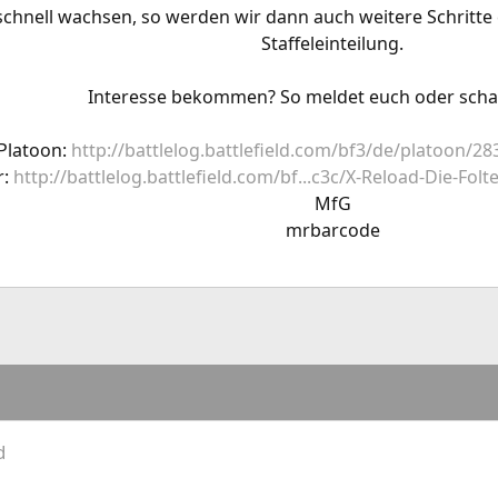
schnell wachsen, so werden wir dann auch weitere Schritte 
Staffeleinteilung.
Interesse bekommen? So meldet euch oder schau
Platoon:
http://battlelog.battlefield.com/bf3/de/platoon/
r:
http://battlelog.battlefield.com/bf...c3c/X-Reload-Die-Fo
MfG
mrbarcode​
d