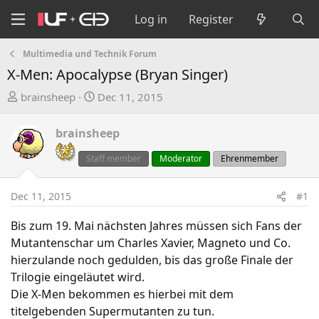
Log in
Register
Multimedia und Technik Forum
X-Men: Apocalypse (Bryan Singer)
T
S
brainsheep
Dec 11, 2015
h
t
r
a
brainsheep
e
r
a
t
Staff member
Moderator
Ehrenmember
d
d
s
a
Dec 11, 2015
#1
t
t
a
e
Bis zum 19. Mai nächsten Jahres müssen sich Fans der
r
Mutantenschar um Charles Xavier, Magneto und Co.
t
hierzulande noch gedulden, bis das große Finale der
e
Trilogie eingeläutet wird.
r
Die X-Men bekommen es hierbei mit dem
titelgebenden Supermutanten zu tun.