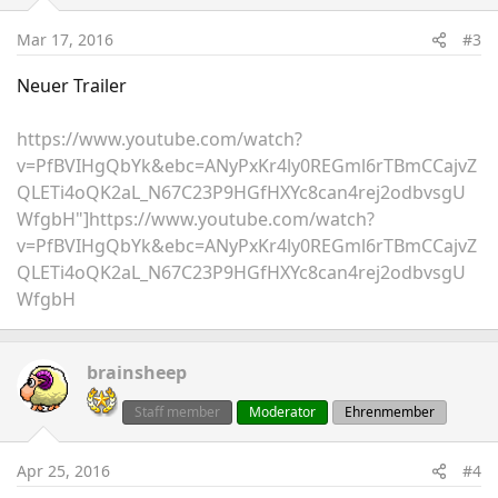
Mar 17, 2016
#3
Neuer Trailer
https://www.youtube.com/watch?
v=PfBVIHgQbYk&ebc=ANyPxKr4ly0REGml6rTBmCCajvZ
QLETi4oQK2aL_N67C23P9HGfHXYc8can4rej2odbvsgU
WfgbH"]https://www.youtube.com/watch?
v=PfBVIHgQbYk&ebc=ANyPxKr4ly0REGml6rTBmCCajvZ
QLETi4oQK2aL_N67C23P9HGfHXYc8can4rej2odbvsgU
WfgbH
brainsheep
Staff member
Moderator
Ehrenmember
Apr 25, 2016
#4