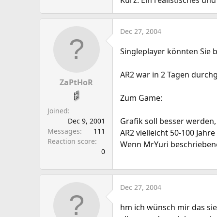
Kurz: Ein realistisches un
Dec 27, 2004
Singleplayer könnten Sie b
AR2 war in 2 Tagen durchg
ZaPtHoR
Zum Game:
Joined
Grafik soll besser werden,
Dec 9, 2001
Messages
111
AR2 vielleicht 50-100 Jahr
Reaction score
Wenn MrYuri beschriebene 
0
Dec 27, 2004
hm ich wünsch mir das sie 