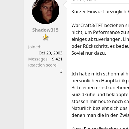
Kurzer Einwurf bezüglich E
WarCraft3/TFT beziehen sic
Shadow315
nicht, um Peformance zu
einiges abzuverlangen. Lim
oder Rückschritt, es bed
Joined
Soviel nur dazu.
Oct 20, 2003
Messages
9,421
Reaction score
3
Ich habe mich schonmal hi
persönlichen Hauptkritikp
Bitte einen ernstzunehme
Suizidkühe und bekloppte
stossen mir heute noch sa
Natürlich bezieht sich das
denen man die in den Zwi