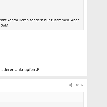
etrennt kontorllieren sondern nur zusammen. Aber
R SuM.
e naderen anknüpfen :P
#102