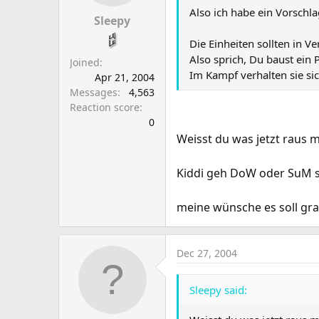
a
e
Also ich habe ein Vorschl
r
Sleepy
t
Die Einheiten sollten in 
e
Also sprich, Du baust ein
Joined
r
Im Kampf verhalten sie si
Apr 21, 2004
Messages
4,563
Reaction score
0
Weisst du was jetzt raus m
Kiddi geh DoW oder SuM sp
meine wünsche es soll gra
Dec 27, 2004
Sleepy said: