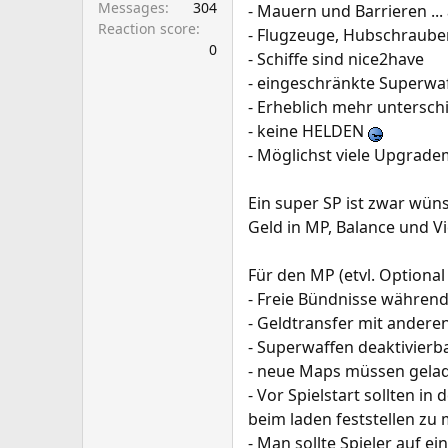
Messages
304
- Mauern und Barrieren ..
Reaction score
- Flugzeuge, Hubschrauber
0
- Schiffe sind nice2have
- eingeschränkte Superwaf
- Erheblich mehr untersch
- keine HELDEN
- Möglichst viele Upgrademö
Ein super SP ist zwar wün
Geld in MP, Balance und Vie
Für den MP (etvl. Optional 
- Freie Bündnisse währen
- Geldtransfer mit anderen
- Superwaffen deaktivierb
- neue Maps müssen gelad
- Vor Spielstart sollten i
beim laden feststellen zu
- Man sollte Spieler auf e