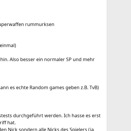
t Superwaffen rummurksen
 einmal)
hin. Also besser ein normaler SP und mehr
kann es echte Random games geben z.B. TvB)
stests durchgeführt werden. Ich hasse es erst
ff hat.
den Nick sondern alle Nicks des Spielers (ja