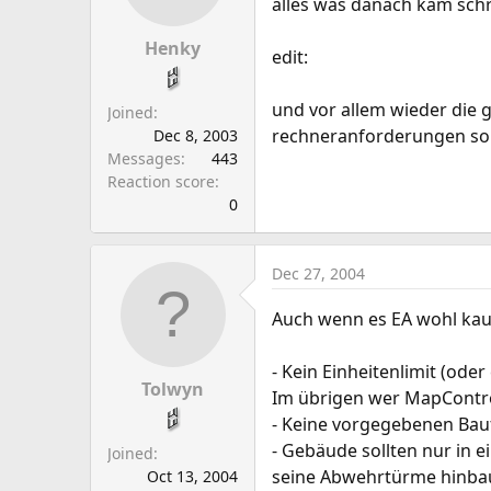
alles was danach kam sch
Henky
edit:
und vor allem wieder die 
Joined
rechneranforderungen son
Dec 8, 2003
Messages
443
Reaction score
0
Dec 27, 2004
Auch wenn es EA wohl kaum
- Kein Einheitenlimit (ode
Tolwyn
Im übrigen wer MapContro
- Keine vorgegebenen Bau
- Gebäude sollten nur in 
Joined
seine Abwehrtürme hinbaue
Oct 13, 2004