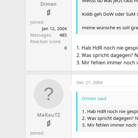
Weisst du was jetzt raus m
Dimen
Kiddi geh DoW oder SuM sp
Joined
meine wünsche es soll gra
Jan 12, 2004
Messages
485
Reaction score
1. Hab HdR noch nie gespi
0
2. Was spricht dagegen? N
3. Mir fehlen immer noch
Dec 27, 2004
Dimen said:
1. Hab HdR noch nie gespi
MaKauTZ
2. Was spricht dagegen? N
3. Mir fehlen immer noch
Joined