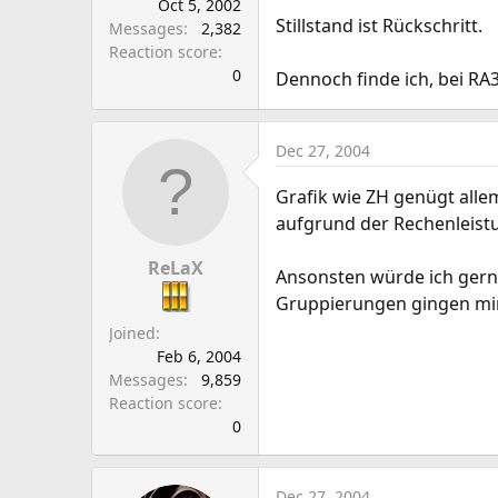
Oct 5, 2002
Stillstand ist Rückschritt.
Messages
2,382
Reaction score
0
Dennoch finde ich, bei R
Dec 27, 2004
Grafik wie ZH genügt allema
aufgrund der Rechenleist
ReLaX
Ansonsten würde ich gern
Gruppierungen gingen mir 
Joined
Feb 6, 2004
Messages
9,859
Reaction score
0
Dec 27, 2004