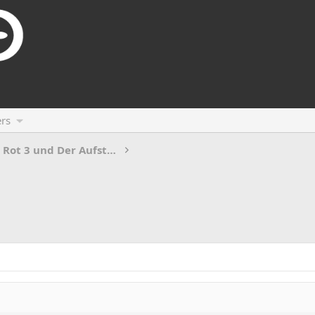
rs
C&C Alarmstufe Rot 3 und Der Aufstand