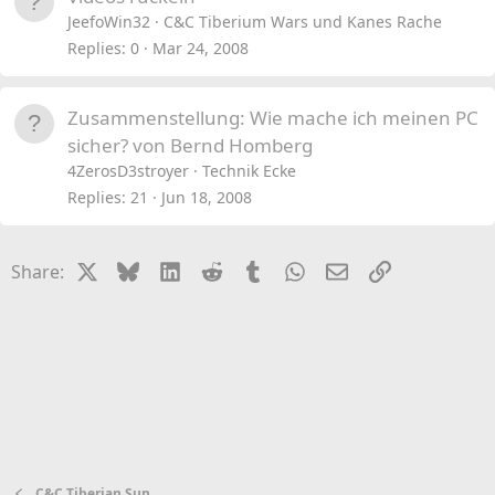
JeefoWin32
C&C Tiberium Wars und Kanes Rache
Replies
0
Mar 24, 2008
Zusammenstellung: Wie mache ich meinen PC
sicher? von Bernd Homberg
4ZerosD3stroyer
Technik Ecke
Replies
21
Jun 18, 2008
X
Bluesky
LinkedIn
Reddit
Tumblr
WhatsApp
Email
Link
Share:
C&C Tiberian Sun