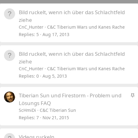
Bild ruckelt, wenn ich über das Schlachtfeld
ziehe
CnC_Hunter
C&C Tiberium Wars und Kanes Rache
Replies
5
Aug 17, 2013
Bild ruckelt, wenn ich über das Schlachtfeld
ziehe
CnC_Hunter
C&C Tiberium Wars und Kanes Rache
Replies
0
Aug 5, 2013
S
Tiberian Sun und Firestorm - Problem und
t
Lösungs FAQ
i
ScHmiDi
C&C Tiberian Sun
c
Replies
7
Nov 21, 2015
k
y
Videos ruckeln