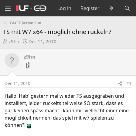
Log in
Register
C&C Tiberian Sun
TS mit W7 x64 - möglich ohne ruckeln?
T
S
z9hn
Dec 11, 2010
h
t
r
a
z9hn
e
r
a
t
d
d
s
a
Dec 11, 2010
#1
t
t
a
e
Hallo! Hab' gestern mal wieder TS ausgegraben und
r
installiert, leider ruckelts teilweise SO stark, dass es
t
gar keinen spass macht...kann mir vielleicht einer eine
e
möglichkeit nennen, das spiel mit w7 spielen zu
r
können?!