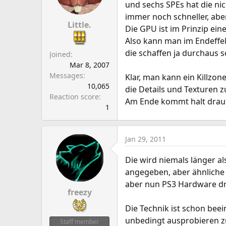
und sechs SPEs hat die nic
immer noch schneller, aber
Little.
Die GPU ist im Prinzip ei
Also kann man im Endeffe
die schaffen ja durchaus 
Joined
Mar 8, 2007
Messages
Klar, man kann ein Killzo
10,065
die Details und Texturen z
Reaction score
Am Ende kommt halt drauf 
1
Jan 29, 2011
Die wird niemals länger al
angegeben, aber ähnliche 
aber nun PS3 Hardware dr
freezy
Die Technik ist schon bee
unbedingt ausprobieren zu
Staff member