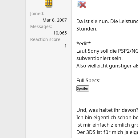
a
e
r
Joined
t
Mar 8, 2007
Da ist sie nun. Die Leistu
e
Messages
Stunden.
r
10,065
Reaction score
*edit*
1
Laut Sony soll die PSP2/
subventioniert sein.
Also vielleicht günstiger
Full Specs:
Und, was haltet ihr davon
Ich bin eigentlich schon 
ist mir einfach ziemlich 
Der 3DS ist für mich ja e