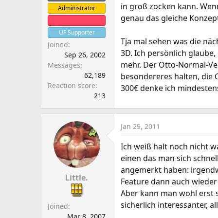
in groß zocken kann. Wenn
Administrator
genau das gleiche Konzept
Clanleader
UF Supporter
Tja mal sehen was die näc
Joined
3D. Ich persönlich glaube
Sep 26, 2002
mehr. Der Otto-Normal-Ver
Messages
62,189
besondereres halten, die 
Reaction score
300€ denke ich mindesten
213
Jan 29, 2011
Ich weiß halt noch nicht w
einen das man sich schnel
angemerkt haben: irgendwi
Little.
Feature dann auch wieder 
Aber kann man wohl erst s
sicherlich interessanter, 
Joined
Mar 8, 2007