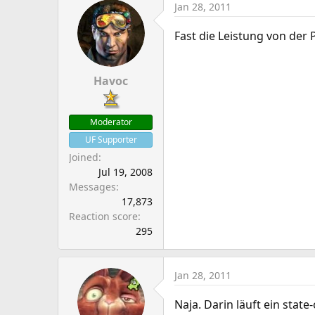
Jan 28, 2011
Fast die Leistung von der 
Havoc
Moderator
UF Supporter
Joined
Jul 19, 2008
Messages
17,873
Reaction score
295
Jan 28, 2011
Naja. Darin läuft ein stat