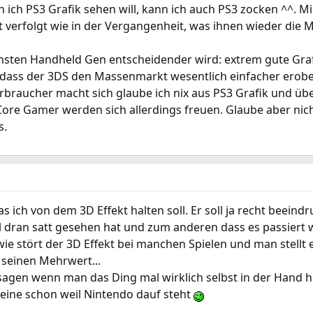
 ich PS3 Grafik sehen will, kann ich auch PS3 zocken ^^. Mi
 verfolgt wie in der Vergangenheit, was ihnen wieder die 
hsten Handheld Gen entscheidender wird: extrem gute Grafi
, dass der 3DS den Massenmarkt wesentlich einfacher erobe
braucher macht sich glaube ich nix aus PS3 Grafik und üb
Core Gamer werden sich allerdings freuen. Glaube aber nich
s.
as ich von dem 3D Effekt halten soll. Er soll ja recht beei
l dran satt gesehen hat und zum anderen dass es passiert wi
e stört der 3D Effekt bei manchen Spielen und man stellt e
seinen Mehrwert...
agen wenn man das Ding mal wirklich selbst in der Hand ha
alleine schon weil Nintendo dauf steht