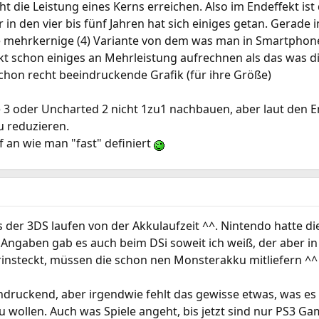
ht die Leistung eines Kerns erreichen. Also im Endeffekt ist 
 in den vier bis fünf Jahren hat sich einiges getan. Gerade 
ne mehrkernige (4) Variante von dem was man in Smartphone
kt schon einiges an Mehrleistung aufrechnen als das was 
schon recht beeindruckende Grafik (für ihre Größe)
ne 3 oder Uncharted 2 nicht 1zu1 nachbauen, aber laut den 
u reduzieren.
an wie man "fast" definiert
s der 3DS laufen von der Akkulaufzeit ^^. Nintendo hatte d
Angaben gab es auch beim DSi soweit ich weiß, der aber in d
insteckt, müssen die schon nen Monsterakku mitliefern ^^
indruckend, aber irgendwie fehlt das gewisse etwas, was es
 wollen. Auch was Spiele angeht, bis jetzt sind nur PS3 