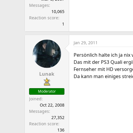
Messages
10,065
Reaction score
1
Jan 29, 2011
Persönlich halte ich ja n
Das mit der PS3 Quali erg
Fernseher mit HD versor
Lunak
Da kann man einiges strei
Moderator
Joined
Oct 22, 2008
Messages
27,352
Reaction score
136