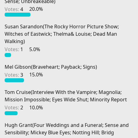
Sense; Unbreakeable)
Votes:
4
20.0%
Susan Sarandon(The Rocky Horror Picture Show;
Witches of Eastwick; Thelma& Louise; Dead Man
Walking)
Votes:
1
5.0%
Mel Gibson(Braveheart; Payback; Signs)
Votes:
3
15.0%
Tom Cruise(Interview With the Vampire; Magnolia;
Mission Impossible; Eyes Wide Shut; Minority Report
Votes:
2
10.0%
Hugh Grant(Four Weddings and a Funeral; Sense and
Sensibility; Mickey Blue Eyes; Notting Hill; Bridg