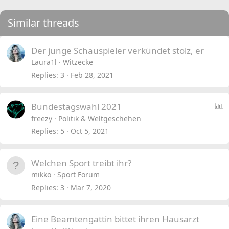
Similar threads
Der junge Schauspieler verkündet stolz, er
Laura1l
Witzecke
Replies
3
Feb 28, 2021
P
Bundestagswahl 2021
o
freezy
Politik & Weltgeschehen
l
Replies
5
Oct 5, 2021
l
Welchen Sport treibt ihr?
mikko
Sport Forum
Replies
3
Mar 7, 2020
Eine Beamtengattin bittet ihren Hausarzt