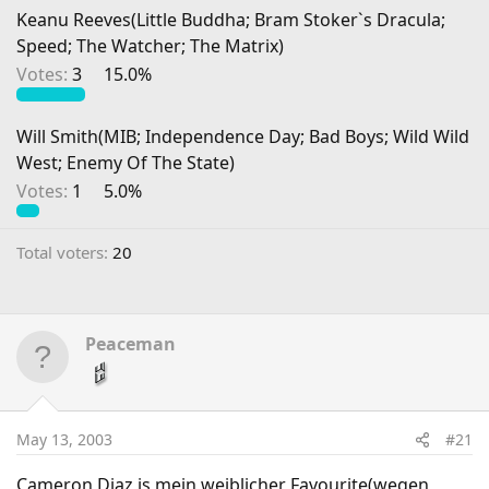
Keanu Reeves(Little Buddha; Bram Stoker`s Dracula;
Speed; The Watcher; The Matrix)
Votes:
3
15.0%
Will Smith(MIB; Independence Day; Bad Boys; Wild Wild
West; Enemy Of The State)
Votes:
1
5.0%
Total voters
20
Peaceman
May 13, 2003
#21
Cameron Diaz is mein weiblicher Favourite(wegen