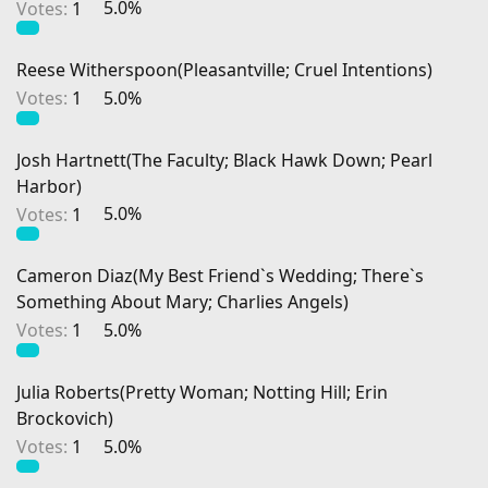
Votes:
1
5.0%
Reese Witherspoon(Pleasantville; Cruel Intentions)
Votes:
1
5.0%
Josh Hartnett(The Faculty; Black Hawk Down; Pearl
Harbor)
Votes:
1
5.0%
Cameron Diaz(My Best Friend`s Wedding; There`s
Something About Mary; Charlies Angels)
Votes:
1
5.0%
Julia Roberts(Pretty Woman; Notting Hill; Erin
Brockovich)
Votes:
1
5.0%