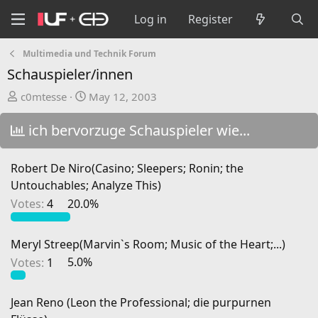
Log in
Register
Multimedia und Technik Forum
Schauspieler/innen
T
S
c0mtesse
May 12, 2003
h
t
r
a
ich bervorzuge Schauspieler wie...
e
r
a
t
Robert De Niro(Casino; Sleepers; Ronin; the
d
d
Untouchables; Analyze This)
s
a
Votes:
4
20.0%
t
t
a
e
r
Meryl Streep(Marvin`s Room; Music of the Heart;...)
t
Votes:
1
5.0%
e
r
Jean Reno (Leon the Professional; die purpurnen