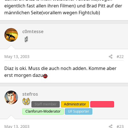
eigentlich fast allen ihren Filmen) und Brad Pitt auf der
männlichen Seite(vorallem wegen Fightclub)
c0mtesse
May 13, 2003
#22
Diaz is oki. Muss die auch noch adden. Komme aber
erst morgen dazu
stefros
Staff member
Administrator
Clanleader
Clanforum-Moderator
UF Supporter
May 13, 2003
#23