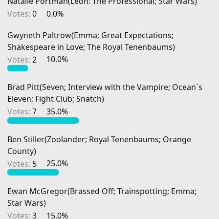
Natalie Portman(Leon: The Professional; Star Wars)
Votes:
0
0.0%
Gwyneth Paltrow(Emma; Great Expectations;
Shakespeare in Love; The Royal Tenenbaums)
Votes:
2
10.0%
Brad Pitt(Seven; Interview with the Vampire; Ocean`s
Eleven; Fight Club; Snatch)
Votes:
7
35.0%
Ben Stiller(Zoolander; Royal Tenenbaums; Orange
County)
Votes:
5
25.0%
Ewan McGregor(Brassed Off; Trainspotting; Emma;
Star Wars)
Votes:
3
15.0%