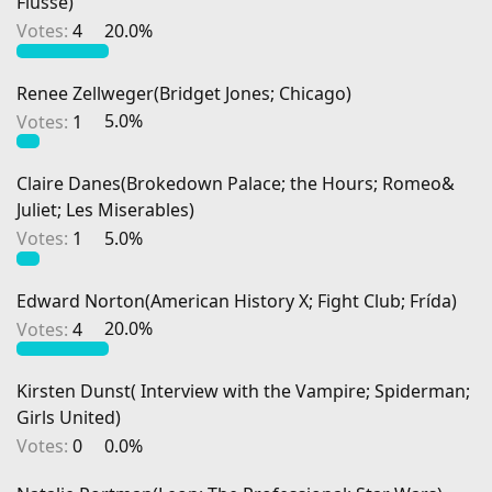
Flüsse)
Votes:
4
20.0%
Renee Zellweger(Bridget Jones; Chicago)
Votes:
1
5.0%
Claire Danes(Brokedown Palace; the Hours; Romeo&
Juliet; Les Miserables)
Votes:
1
5.0%
Edward Norton(American History X; Fight Club; Frída)
Votes:
4
20.0%
Kirsten Dunst( Interview with the Vampire; Spiderman;
Girls United)
Votes:
0
0.0%