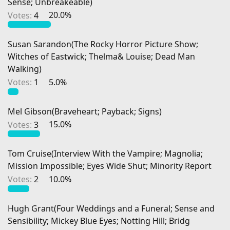
Sense; Unbreakeable)
Votes:
4
20.0%
Susan Sarandon(The Rocky Horror Picture Show;
Witches of Eastwick; Thelma& Louise; Dead Man
Walking)
Votes:
1
5.0%
Mel Gibson(Braveheart; Payback; Signs)
Votes:
3
15.0%
Tom Cruise(Interview With the Vampire; Magnolia;
Mission Impossible; Eyes Wide Shut; Minority Report
Votes:
2
10.0%
Hugh Grant(Four Weddings and a Funeral; Sense and
Sensibility; Mickey Blue Eyes; Notting Hill; Bridg