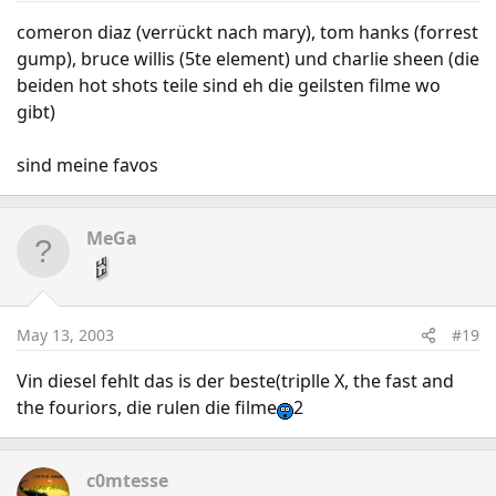
comeron diaz (verrückt nach mary), tom hanks (forrest
gump), bruce willis (5te element) und charlie sheen (die
beiden hot shots teile sind eh die geilsten filme wo
gibt)
sind meine favos
MeGa
May 13, 2003
#19
Vin diesel fehlt das is der beste(triplle X, the fast and
the fouriors, die rulen die filme
2
c0mtesse