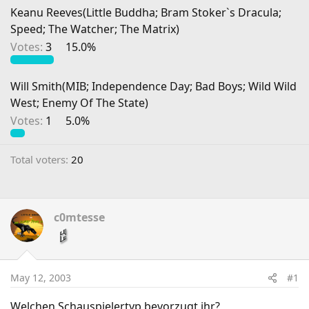
Keanu Reeves(Little Buddha; Bram Stoker`s Dracula;
Speed; The Watcher; The Matrix)
Votes:
3
15.0%
Will Smith(MIB; Independence Day; Bad Boys; Wild Wild
West; Enemy Of The State)
Votes:
1
5.0%
Total voters
20
c0mtesse
May 12, 2003
#1
Welchen Schauspielertyp bevorzugt ihr?