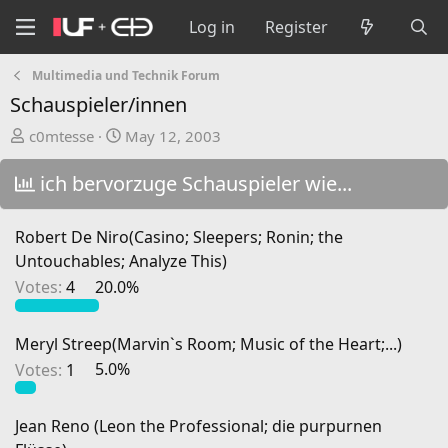
Log in
Register
Multimedia und Technik Forum
Schauspieler/innen
T
S
c0mtesse
May 12, 2003
h
t
r
a
ich bervorzuge Schauspieler wie...
e
r
a
t
Robert De Niro(Casino; Sleepers; Ronin; the
d
d
Untouchables; Analyze This)
s
a
Votes:
4
20.0%
t
t
a
e
r
Meryl Streep(Marvin`s Room; Music of the Heart;...)
t
Votes:
1
5.0%
e
r
Jean Reno (Leon the Professional; die purpurnen