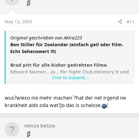
May 13, 2003
#11
Original geschrieben von AKira223
Ben Stiller für Zoolander (einfach geil sder Film.
Echt Sehenswert !!!)
Brad pitt für alle bisher gedrehten Filme.
Edward Norten... ja... für Fight Club,Hoistory X und
Click to expand...
den Film,der am an Sonntag auf Pro 7 kam
wus?wieso nix mehr machen`?hat der net irgend ne
Aber mein Top-Schauspieler ist einfach : Michael J.
krankheit aids oda wat?jo das is scheisse
(
Fox <<< einfach klasser der Kerl,aber leider kann
er nix mehr machen
(
venus betzie