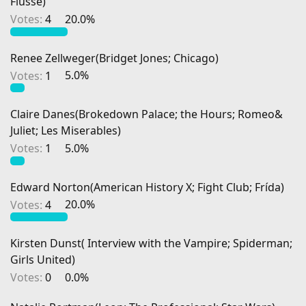
Flüsse)
Votes:
4
20.0%
Renee Zellweger(Bridget Jones; Chicago)
Votes:
1
5.0%
Claire Danes(Brokedown Palace; the Hours; Romeo&
Juliet; Les Miserables)
Votes:
1
5.0%
Edward Norton(American History X; Fight Club; Frída)
Votes:
4
20.0%
Kirsten Dunst( Interview with the Vampire; Spiderman;
Girls United)
Votes:
0
0.0%