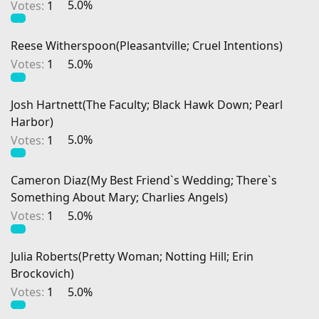
Votes:
1
5.0%
Reese Witherspoon(Pleasantville; Cruel Intentions)
Votes:
1
5.0%
Josh Hartnett(The Faculty; Black Hawk Down; Pearl
Harbor)
Votes:
1
5.0%
Cameron Diaz(My Best Friend`s Wedding; There`s
Something About Mary; Charlies Angels)
Votes:
1
5.0%
Julia Roberts(Pretty Woman; Notting Hill; Erin
Brockovich)
Votes:
1
5.0%