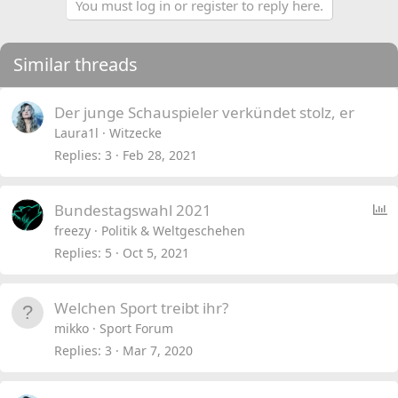
You must log in or register to reply here.
Similar threads
Der junge Schauspieler verkündet stolz, er
Laura1l
Witzecke
Replies
3
Feb 28, 2021
P
Bundestagswahl 2021
o
freezy
Politik & Weltgeschehen
l
Replies
5
Oct 5, 2021
l
Welchen Sport treibt ihr?
mikko
Sport Forum
Replies
3
Mar 7, 2020