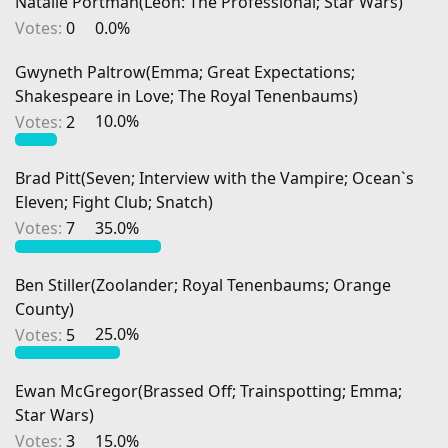
Natalie Portman(Leon: The Professional; Star Wars)
Votes:
0
0.0%
Gwyneth Paltrow(Emma; Great Expectations;
Shakespeare in Love; The Royal Tenenbaums)
Votes:
2
10.0%
Brad Pitt(Seven; Interview with the Vampire; Ocean`s
Eleven; Fight Club; Snatch)
Votes:
7
35.0%
Ben Stiller(Zoolander; Royal Tenenbaums; Orange
County)
Votes:
5
25.0%
Ewan McGregor(Brassed Off; Trainspotting; Emma;
Star Wars)
Votes:
3
15.0%