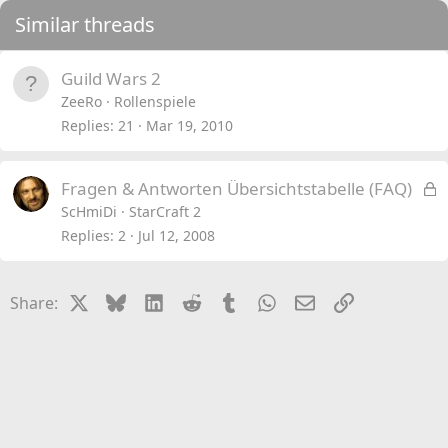
Similar threads
Guild Wars 2
ZeeRo
Rollenspiele
Replies
21
Mar 19, 2010
L
Fragen & Antworten Übersichtstabelle (FAQ)
o
ScHmiDi
StarCraft 2
c
Replies
2
Jul 12, 2008
k
e
X
Bluesky
LinkedIn
Reddit
Tumblr
WhatsApp
Email
Link
Share:
d