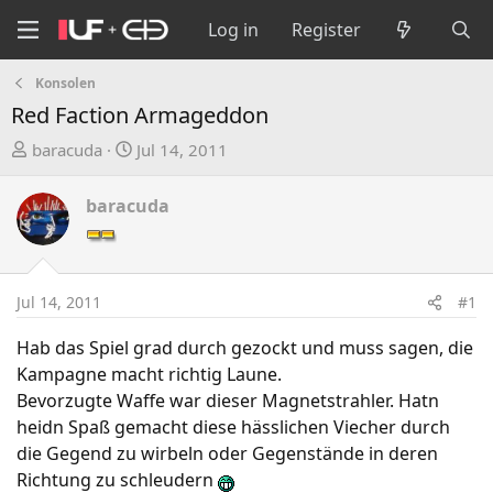
Log in
Register
Konsolen
Red Faction Armageddon
T
S
baracuda
Jul 14, 2011
h
t
r
a
baracuda
e
r
a
t
d
d
s
a
Jul 14, 2011
#1
t
t
a
e
Hab das Spiel grad durch gezockt und muss sagen, die
r
Kampagne macht richtig Laune.
t
Bevorzugte Waffe war dieser Magnetstrahler. Hatn
e
heidn Spaß gemacht diese hässlichen Viecher durch
r
die Gegend zu wirbeln oder Gegenstände in deren
Richtung zu schleudern