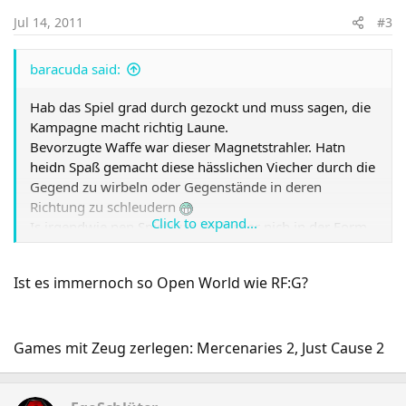
Jul 14, 2011
#3
baracuda said:
Hab das Spiel grad durch gezockt und muss sagen, die
Kampagne macht richtig Laune.
Bevorzugte Waffe war dieser Magnetstrahler. Hatn
heidn Spaß gemacht diese hässlichen Viecher durch die
Gegend zu wirbeln oder Gegenstände in deren
Richtung zu schleudern
Click to expand...
Is irgendwie nen Spiel was ich bisher nich in der Form
gesehen habe. So viel Zeuch was man zerstören oder
auch als Waffe benutzen kann.
Ist es immernoch so Open World wie RF:G?
Gibts da vllt nochn paar Games mit ähnlich kaputtbarer
Umgebung?
Games mit Zeug zerlegen: Mercenaries 2, Just Cause 2