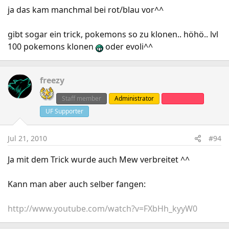
ja das kam manchmal bei rot/blau vor^^
gibt sogar ein trick, pokemons so zu klonen.. höhö.. lvl
100 pokemons klonen
oder evoli^^
freezy
Staff member
Administrator
Clanleader
UF Supporter
Jul 21, 2010
#94
Ja mit dem Trick wurde auch Mew verbreitet ^^
Kann man aber auch selber fangen:
http://www.youtube.com/watch?v=FXbHh_kyyW0