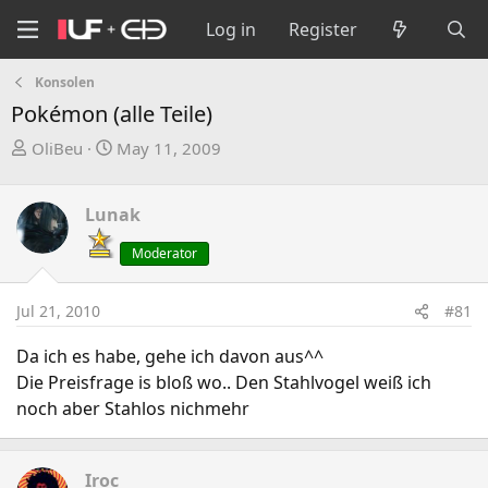
Log in
Register
Konsolen
Pokémon (alle Teile)
T
S
OliBeu
May 11, 2009
h
t
r
a
Lunak
e
r
a
t
Moderator
d
d
s
a
Jul 21, 2010
#81
t
t
a
e
Da ich es habe, gehe ich davon aus^^
r
Die Preisfrage is bloß wo.. Den Stahlvogel weiß ich
t
noch aber Stahlos nichmehr
e
r
Iroc