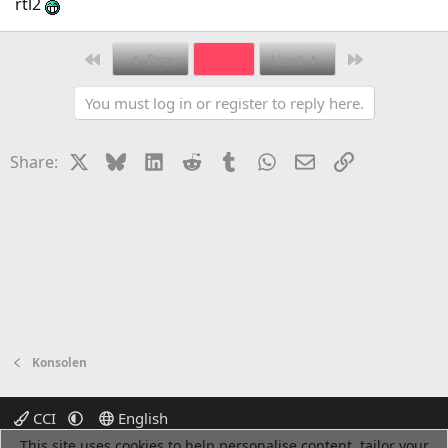
rtl2
First
Last
Prev
5 of 7
Next
You must log in or register to reply here.
X
Bluesky
LinkedIn
Reddit
Tumblr
WhatsApp
Email
Link
Share:
Konsolen
CCI
English
This site uses cookies to help personalise content, tailor your