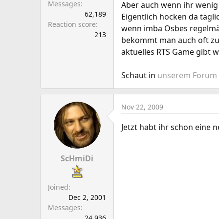
Messages
Aber auch wenn ihr wenig s
62,189
Eigentlich hocken da tägl
Reaction score
wenn imba Osbes regelmä
213
bekommt man auch oft zu hö
aktuelles RTS Game gibt wa
Schaut in
unserem Forum
Nov 22, 2009
Jetzt habt ihr schon eine 
ScHmiDi
Joined
Dec 2, 2001
Messages
24,936