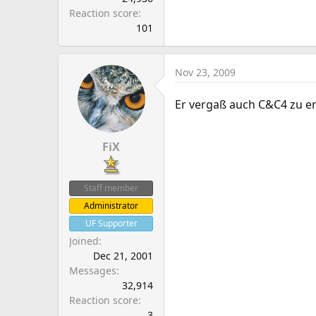
Reaction score
101
Nov 23, 2009
Er vergaß auch C&C4 zu 
FiX
Staff member
Administrator
UF Supporter
Joined
Dec 21, 2001
Messages
32,914
Reaction score
3