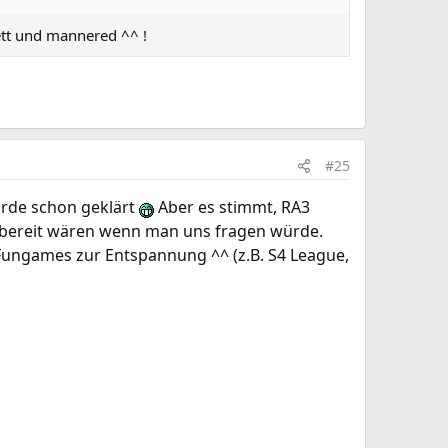
ett und mannered ^^ !
#25
urde schon geklärt
Aber es stimmt, RA3
s bereit wären wenn man uns fragen würde.
 Fungames zur Entspannung ^^ (z.B. S4 League,