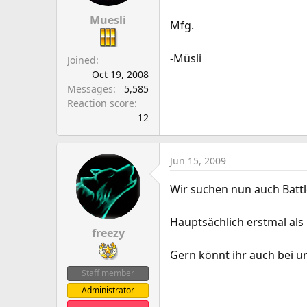
a
e
r
Muesli
Mfg.
t
e
-Müsli
Joined
r
Oct 19, 2008
Messages
5,585
Reaction score
12
Jun 15, 2009
Wir suchen nun auch Battl
Hauptsächlich erstmal als
freezy
Gern könnt ihr auch bei u
Staff member
Administrator