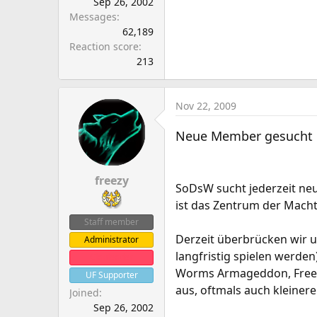
Sep 26, 2002
Messages
62,189
Reaction score
213
Nov 22, 2009
Neue Member gesucht
freezy
SoDsW sucht jederzeit n
ist das Zentrum der Mach
Staff member
Derzeit überbrücken wir u
Administrator
langfristig spielen werden)
Clanleader
Worms Armageddon, Freelanc
UF Supporter
aus, oftmals auch kleiner
Joined
Sep 26, 2002