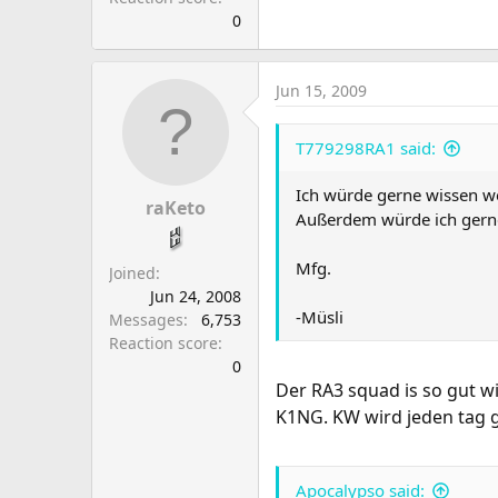
0
Jun 15, 2009
T779298RA1 said:
Ich würde gerne wissen we
raKeto
Außerdem würde ich gerne 
Mfg.
Joined
Jun 24, 2008
-Müsli
Messages
6,753
Reaction score
0
Der RA3 squad is so gut wi
K1NG. KW wird jeden tag ge
Apocalypso said: