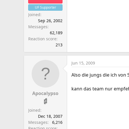
Clanleader
UF Supporter
Joined
Sep 26, 2002
Messages
62,189
Reaction score
213
Jun 15, 2009
Also die jungs die ich vo
kann das team nur empfeh
Apocalypso
Joined
Dec 18, 2007
Messages
6,216
Reaction score