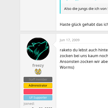
Also die jungs die ich vo
Haste glück gehabt das ich
Jun 17, 2009
raketo du lebst auch hin
zocken bei uns kaum noch
Ansonsten zocken wir aber
freezy
Worms)
Staff member
Administrator
Clanleader
UF Supporter
Joined