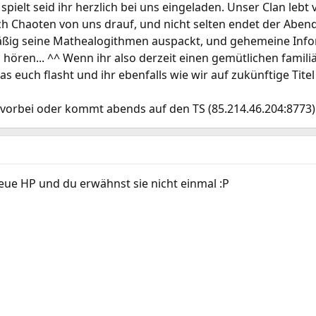
pielt seid ihr herzlich bei uns eingeladen. Unser Clan leb
ich Chaoten von uns drauf, und nicht selten endet der Aben
ßig seine Mathealogithmen auspackt, und gehemeine In
ren... ^^ Wenn ihr also derzeit einen gemütlichen familiäre
s euch flasht und ihr ebenfalls wie wir auf zukünftige Tit
vorbei oder kommt abends auf den TS (85.214.46.204:8773
neue HP und du erwähnst sie nicht einmal :P