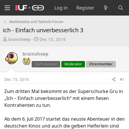
Log in
Register
Multimedia und Technik Forum
ich - Einfach unverbesserlich 3
T
S
brainsheep
Dec 15, 2016
h
t
r
a
brainsheep
e
r
a
t
Staff member
Moderator
Ehrenmember
d
d
s
a
Dec 15, 2016
#1
t
t
a
e
Zum dritten Mal bekommt es der Superschurke Gru in
r
„Ich – Einfach unverbesserlich“ mit einem fiesen
t
Kontrahenten zu tun.
e
r
Ab dem 6. Juli 2017 startet das neuste Abenteuer in den
deutschen Kinos und auch die gelben Helferlein sind