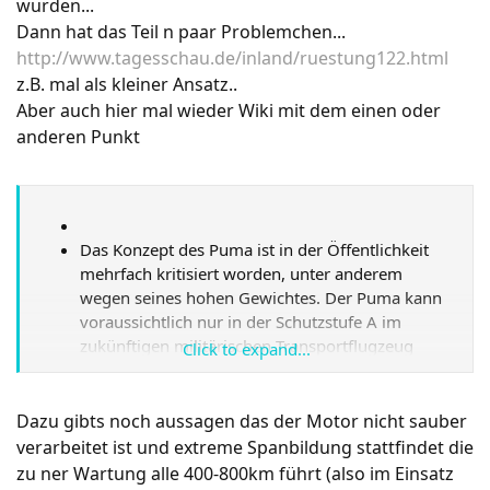
den Hubschrauber, wenn Sturmgewehre,
wurden...
Panzerfäuste und Gepäck ohne Sicherung auf den
Dann hat das Teil n paar Problemchen...
Boden gelegt werden.
http://www.tagesschau.de/inland/ruestung122.html
Weil aus Platzgründen die Anbringung eines
z.B. mal als kleiner Ansatz..
Maschinengewehrs für den Bordschützen
Aber auch hier mal wieder Wiki mit dem einen oder
(Doorgunner) „unzweckmäßig“ sei, müsse der
anderen Punkt
NH90 von anderen Kräften gesichert werden,
wenn er in einer Kampfzone landet.
Das Mitführen schwerer Waffen sei aufgrund
fehlender Gurte zum Verzurren nicht möglich.
Da seine Möglichkeiten (nur eine Winde, die
Das Konzept des Puma ist in der Öffentlichkeit
außerdem zu schwach für mehrere Soldaten
mehrfach kritisiert worden, unter anderem
unmittelbar nacheinander sei) für spezielle
wegen seines hohen Gewichtes. Der Puma kann
Einsatzverfahren, wie sie das KSK anwendet –
voraussichtlich nur in der Schutzstufe A im
beispielsweise „Fast-Roping“ (schnelles Abseilen)
zukünftigen militärischen Transportflugzeug
Click to expand...
– nicht ausreichend seien, wurde der
Airbus A400M transportiert werden. Um für drei
Hubschrauber für diese nicht zugelassen. Auch
Pumas die Module für die Schutzstufe C
das Absetzen von Fallschirmspringern mit
nachzuliefern, wird ein weiterer Flug benötigt,
Dazu gibts noch aussagen das der Motor nicht sauber
automatischer Auslösung sei derzeit
wodurch der Transportaufwand um ein Drittel
verarbeitet ist und extreme Spanbildung stattfindet die
„grundsätzlich ausgeschlossen”.
höher ist als bei seinem Vorgänger, dem Marder.
zu ner Wartung alle 400-800km führt (also im Einsatz
Im Rahmen der Hochwasserhilfe 2013 wurde der