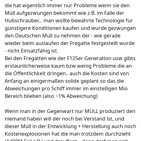
entwickeln und einsetzen.
die hat eigentlich immer nur Probleme wenn sie den
Der Puma ist mit seinen Kosten von 8,85
Müll aufgezwungen bekommt wie z.B. im Falle der
Millionen Euro pro Exemplar der bisher teuerste
Hubschrauber... man wollte bewährte Technologie für
Schützenpanzer der Welt. Die hohen Stückkosten
günstigere Konditionen kaufen und wurde gezwungen
liegen zum Teil auch an der geringen
den Deutschen Müll zu nehmen der - wie gerade
beauftragten Stückzahl. Es ist wahrscheinlich,
wieder beim auslaufen der Fregatte festgestellt wurde
dass aufgrund des hohen Preises der Puma im
- nicht Einsatzfähig ist.
internationalen Markt auf wenig Interesse stoßen
Bei den Fregatten wie der F125er Generation usw gibts
wird; zu berücksichtigen ist dabei allerdings, dass
erstaunlicherweise kaum bzw wenig Probleme die an
die Entwicklungskosten auf den Stückpreis
die Öffentlichkeit dringen.. auch die Kosten sind von
(erwartet 350 Stück) umgelegt werden, was bei
Anfang an einigermaßen solide geplant so das die
weiteren Einheiten nicht mehr der Fall wäre.
Traditionelle Kunden von Krauss-Maffei
Abweichungen pro Schiff immer im einstelligen Mio
Wegmann und Rheinmetall-Landsysteme wie die
Bereich blieben (also ~1% Abweichung)
niederländische Armee haben sich gegen den
Puma und für den CV9035 entschieden.
Wenn man in der Gegenwart nur MÜLL produziert den
niemand haben will der noch bei Verstand ist, und
dieser Müll in der Entwicklung + Herstellung auch noch
Kostenexplosionen hat die man trotzdem durchzieht