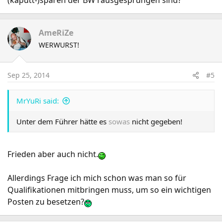
(kaputt-)sparen der BW rausgesprungen sind?
AmeRiZe
WERWURST!
Sep 25, 2014
#5
MrYuRi said:
Unter dem Führer hätte es
sowas
nicht gegeben!
Frieden aber auch nicht.
Allerdings Frage ich mich schon was man so für
Qualifikationen mitbringen muss, um so ein wichtigen
Posten zu besetzen?