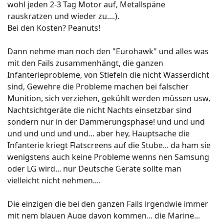
Dazu kommt auch noch der Aufwand für die
wohl jeden 2-3 Tag Motor auf, Metallspäne
Öffentlichkeit ein weiteres Problem bekannt. Der
Demontage der Module sowie für die
rauskratzen und wieder zu....).
Lasthaken des Hubschraubers ist zwar für 4 t
Wiederherstellung der Einsatzbereitschaft. Der
Bei den Kosten? Peanuts!
zugelassen, aber aufgrund der festen Einbauart
Aufwand und die nötige Rücksicht beim Transport
wird ein Drehwirbel am Lasthaken benötigt, der
und der Einsatzplanung, die aus dem höheren
Dann nehme man noch den "Eurohawk" und alles was
eine Drehung der Last im Flug kompensieren
Gewicht resultieren, gleicht mehr denen eines
kann. Ein derartiger Drehwirbel wurde nicht
mit den Fails zusammenhängt, die ganzen
Kampfpanzers.
beschafft, so dass vorerst der 2,5-t-Drehwirbel
Infanterieprobleme, von Stiefeln die nicht Wasserdicht
Kritisiert wurde auch die Verwendung eines
der SeaLynx genutzt wird, mit dem die volle
sind, Gewehre die Probleme machen bei falscher
achsparallelen Maschinengewehrs mit dem
Kapazität des Hubschraubers nicht genutzt
Kaliber 5,56 × 45 mm NATO. Dies ist bislang
Munition, sich verziehen, gekühlt werden müssen usw,
werden kann.
einzigartig und bringt gegenüber der üblichen
Nachtsichtgeräte die nicht Nachts einsetzbar sind
Zweitbewaffnung im Kaliber 7,62 × 51 mm NATO
sondern nur in der Dämmerungsphase! und und und
Vorteile der Munitionsstandardisierung, aber
und und und und und... aber hey, Hauptsache die
Nachteile in Reichweite und Durchschlagskraft.
Infanterie kriegt Flatscreens auf die Stube... da ham sie
Ein weiterer Kritikpunkt sind die Ausmaße des
wenigstens auch keine Probleme wenns nen Samsung
Panzers. Mit einer Höhe von 3,60 Metern
oder LG wird... nur Deutsche Geräte sollte man
überragt der Puma vergleichbare
vielleicht nicht nehmen....
Vorgängermodelle um bis zu 60 Zentimeter. Mit
einer maximalen Breite von 3,90 Metern steht er
Die einzigen die bei den ganzen Fails irgendwie immer
ebenfalls im Gegensatz zu Neuentwicklungen
mit nem blauen Auge davon kommen... die Marine...
anderer Staaten, die kleinere Schützenpanzer