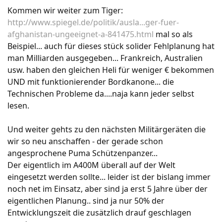
Die geringe Bodenfreiheit ermögliche Soldaten
Kommen wir weiter zum Tiger:
das Ein- und Aussteigen nur, wenn der
http://www.spiegel.de/politik/ausla...ger-fuer-
Hubschrauber auf befestigtem Untergrund steht
afghanistan-ungeeignet-a-841475.html
mal so als
und keine Hindernisse höher als 16 cm sind.
Beispiel... auch für dieses stück solider Fehlplanung hat
Aufgrund der zu schwach konstruierten
man Milliarden ausgegeben... Frankreich, Australien
Heckrampe könne diese nicht von Soldaten mit
usw. haben den gleichen Heli für weniger € bekommen
Ausrüstung zum Ein- und Aussteigen genutzt
UND mit funktionierender Bordkanone... die
werden.
Der viel zu druckempfindliche Innenraum sei
Technischen Probleme da....naja kann jeder selbst
nicht „infanterietauglich“ und könne durch
lesen.
schmutzige Kampfstiefel beschädigt werden. Das
gleichzeitige Transportieren von Personal und
Und weiter gehts zu den nächsten Militärgeräten die
Lasten-Paletten sei nicht möglich.
wir so neu anschaffen - der gerade schon
Die unbequemen, unsicheren und zu schwachen
angesprochene Puma Schützenpanzer...
Sitze seien für Soldaten, die mit ihrer Ausrüstung
Der eigentlich im A400M überall auf der Welt
am Körper mehr als 110 Kilo wiegen, nicht
eingesetzt werden sollte... leider ist der bislang immer
geeignet. Alleine die IdZ-Ausstattung wiegt
noch net im Einsatz, aber sind ja erst 5 Jahre über der
bereits 25 Kilo.
eigentlichen Planung.. sind ja nur 50% der
Eine Infanteriegruppe mit Gepäck für 24 Stunden
Entwicklungszeit die zusätzlich drauf geschlagen
passe wegen des geringen Platzangebots nur in