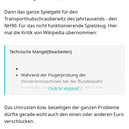
Dann das ganze Spielgeld für den
Transporthubschrauberwitz des Jahrtausends - den
NH90. Für das nicht funktionierende Spielzeug. Hier
mal die Kritik von Wikipedia übernommen:
Technische Mängel[Bearbeiten]
Während der Flugerprobung der
Vorserienmaschinen bei der Bundeswehr
ermittelte eine Expertengruppe 2010 der
Click to expand...
„Luftlande- und Lufttransportschule“ eine
Mängelliste, aufgrund derer die Empfehlung
ausgesprochen wurde: „Wann immer möglich
Das Umrüsten bzw. beseitigen der ganzen Probleme
sind alternative Luftfahrzeuge zur Verbringung
dürfte gerade wohl auch den einen oder anderen Euro
von Infanteriekräften zu nutzen.“ Beanstandet
verschlucken.
wurde unter anderem: