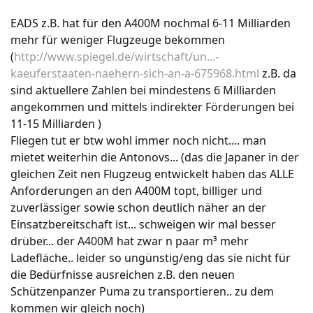
EADS z.B. hat für den A400M nochmal 6-11 Milliarden
mehr für weniger Flugzeuge bekommen
(
http://www.spiegel.de/wirtschaft/un...-
kaeuferstaaten-naehern-sich-an-a-675968.html
z.B. da
sind aktuellere Zahlen bei mindestens 6 Milliarden
angekommen und mittels indirekter Förderungen bei
11-15 Milliarden )
Fliegen tut er btw wohl immer noch nicht.... man
mietet weiterhin die Antonovs... (das die Japaner in der
gleichen Zeit nen Flugzeug entwickelt haben das ALLE
Anforderungen an den A400M topt, billiger und
zuverlässiger sowie schon deutlich näher an der
Einsatzbereitschaft ist... schweigen wir mal besser
drüber... der A400M hat zwar n paar m³ mehr
Ladefläche.. leider so ungünstig/eng das sie nicht für
die Bedürfnisse ausreichen z.B. den neuen
Schützenpanzer Puma zu transportieren.. zu dem
kommen wir gleich noch)