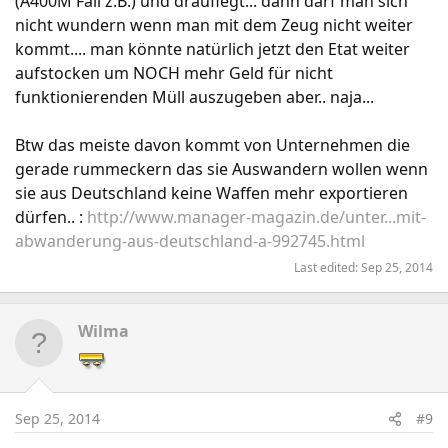
(A400M Fail z.B.) und drauflegt... dann darf man sich
nicht wundern wenn man mit dem Zeug nicht weiter
kommt.... man könnte natürlich jetzt den Etat weiter
aufstocken um NOCH mehr Geld für nicht
funktionierenden Müll auszugeben aber.. naja...
Btw das meiste davon kommt von Unternehmen die
gerade rummeckern das sie Auswandern wollen wenn
sie aus Deutschland keine Waffen mehr exportieren
dürfen.. :
http://www.manager-magazin.de/unter...mit-
abwanderung-aus-deutschland-a-992745.html
Last edited:
Sep 25, 2014
Wilma
Sep 25, 2014
#9