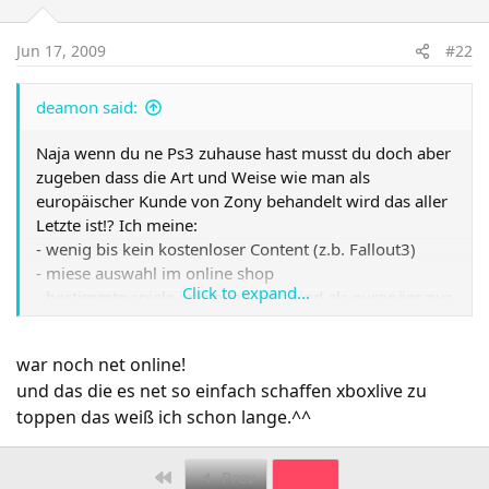
Jun 17, 2009
#22
deamon said:
Naja wenn du ne Ps3 zuhause hast musst du doch aber
zugeben dass die Art und Weise wie man als
europäischer Kunde von Zony behandelt wird das aller
Letzte ist!? Ich meine:
- wenig bis kein kostenloser Content (z.b. Fallout3)
- miese auswahl im online shop
Click to expand...
- bestimmte spiele im onlineshop sind als europäer nur
erhältich wenn man vorher im us / jpn shop Punkte
kauft (nur per Kreditkarte)
war noch net online!
- und die Liste geht eigtl noch ewig weiter
und das die es net so einfach schaffen xboxlive zu
toppen das weiß ich schon lange.^^
First
Prev
2 of 2