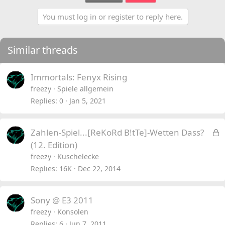
You must log in or register to reply here.
Similar threads
Immortals: Fenyx Rising
freezy
Spiele allgemein
Replies
0
Jan 5, 2021
L
Zahlen-Spiel...[ReKoRd B!tTe]-Wetten Dass?
o
(12. Edition)
c
freezy
Kuschelecke
k
Replies
16K
Dec 22, 2014
e
d
Sony @ E3 2011
freezy
Konsolen
Replies
6
Jun 7, 2011