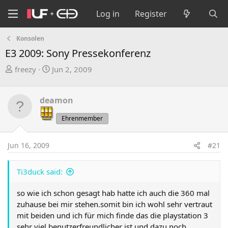
Log in
Register
Konsolen
E3 2009: Sony Pressekonferenz
T
S
freezy
Jun 2, 2009
h
t
r
a
deamon
e
r
a
t
Ehrenmember
d
d
s
a
Jun 16, 2009
#21
t
t
a
e
r
Ti3duck said:
t
e
so wie ich schon gesagt hab hatte ich auch die 360 mal
r
zuhause bei mir stehen.somit bin ich wohl sehr vertraut
mit beiden und ich für mich finde das die playstation 3
sehr viel benutzerfreundlicher ist und dazu noch