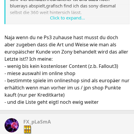
bluerays abspielt,grafisch find ich das sony diesmal
selbst die 360 weit hintersich lässt.
Click to expand...
die einzigen richtigen vorteile der xbox sehe ich z.b. im
controller und xboxlive.
Naja wenn du ne Ps3 zuhause hast musst du doch
eigentlich alle hochkarätigen blockbuster spiele werden
aber zugeben dass die Art und Weise wie man als
in zukunft eh auf beiden konsolen kommen bis auf
europäischer Kunde von Zony behandelt wird das aller
paar kleine ausnahmen.
Letzte ist!? Ich meine:
Blueray>format der zukunft?
- wenig bis kein kostenloser Content (z.b. Fallout3)
- miese auswahl im online shop
- bestimmte spiele im onlineshop sind als europäer nur
erhältich wenn man vorher im us / jpn shop Punkte
kauft (nur per Kreditkarte)
- und die Liste geht eigtl noch ewig weiter
FX_pLaSmA