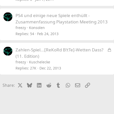
PS4 und einige neue Spiele enthüllt -
Zusammenfassung Playstation Meeting 2013
freezy
Konsolen
Replies
54
Feb 24, 2013
L
Zahlen-Spiel...[ReKoRd B!tTe]-Wetten Dass?
o
(11. Edition)
c
freezy
Kuschelecke
k
Replies
27K
Dec 22, 2013
e
d
X
Bluesky
LinkedIn
Reddit
Tumblr
WhatsApp
Email
Link
Share: