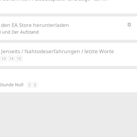
S
 den EA Store herunterladen
t
3 und Der Aufstand
i
c
/ Jenseits / Nahtodeserfahrungen / letzte Worte
k
13
14
15
y
Stunde Null
2
3