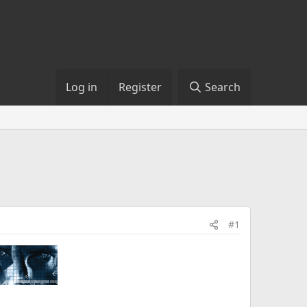
Log in
Register
Search
#1