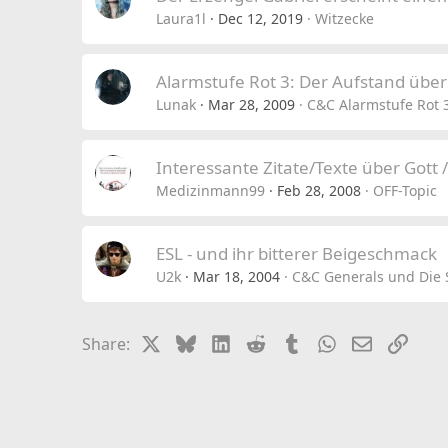
Laura1l
Dec 12, 2019
Witzecke
Alarmstufe Rot 3: Der Aufstand über
Lunak
Mar 28, 2009
C&C Alarmstufe Rot 
Interessante Zitate/Texte über Gott 
Medizinmann99
Feb 28, 2008
OFF-Topic
ESL - und ihr bitterer Beigeschmack
U2k
Mar 18, 2004
C&C Generals und Die 
X
Bluesky
LinkedIn
Reddit
Tumblr
WhatsApp
Email
Link
Share: