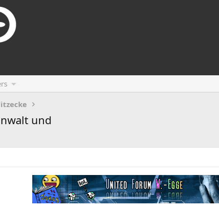
rs
itzecke
anwalt und