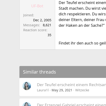
a
e
Der Teufel erscheint eine
UF-Bot
r
Stadt machen. Du wirst vi
t
dich respektieren. Du wirs
Joined
e
deiner Eltern, deiner Frau
Dec 2, 2005
r
Messages
8,621
der Haken an der Sache?"
Reaction score
35
Findet ihr den auch so geil
Similar threads
Der Teufel erscheint einem Rechtsa
Laura1l
May 29, 2021
Witzecke
Der Erzengel Gabriel erscheint einem