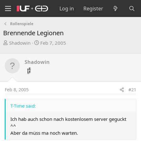
Log in
Register
Rollenspiele
Brennende Legionen
T
S
Shadowin
Feb 7, 2005
h
t
r
a
Shadowin
e
r
a
t
d
d
s
a
Feb 8, 2005
#21
t
t
a
e
r
T-Time said:
t
e
Ich hab auch schon nach kostenlosem server geguckt
r
^^
Aber da müss ma noch warten.