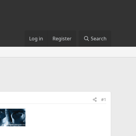
Log in
Register
Search
#1