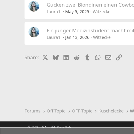
Gucken zwei Blondinen einen Cowboy
Laura1l
May 5, 2025
Witzecke
Ein junger Medizinstudent macht mi
Laura1l
Jan 13, 2026
Witzecke
X
Bluesky
LinkedIn
Reddit
Tumblr
WhatsApp
Email
Link
Share:
Forums
Off Topic
OFF-Topic
Kuschelecke
W
CCI
English