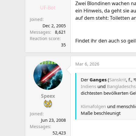
a
e
Zwei Blondinen wachen na
UF-Bot
r
ein Hinweis, da geht sie a
t
auf dem steht: Toiletten 
Joined
e
Dec 2, 2005
r
Messages
8,621
Reaction score
Findet ihr den auch so geil
35
Mar 6, 2026
Der
Ganges
(
Sanskrit
, f., 
Indiens
und
Bangladeschs
dichtesten bevölkerten Geb
Speex
Klimafolgen
und menschlic
Maße beschleunigt
Joined
Jun 23, 2008
Messages
52,423