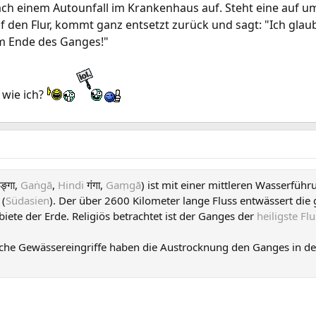
ch einem Autounfall im Krankenhaus auf. Steht eine auf 
uf den Flur, kommt ganz entsetzt zurück und sagt: "Ich glaub
am Ende des Ganges!"
 wie ich?
गङ्गा,
Gaṅgā
,
Hindi
गंगा,
Gaṃgā
) ist mit einer mittleren Wasserfü
(
Südasien
). Der über 2600 Kilometer lange Fluss entwässert die
iete der Erde. Religiös betrachtet ist der Ganges der
heiligste Fl
he Gewässereingriffe haben die Austrocknung den Ganges in den