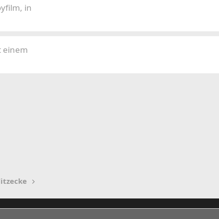
film, in
t einem
itzecke