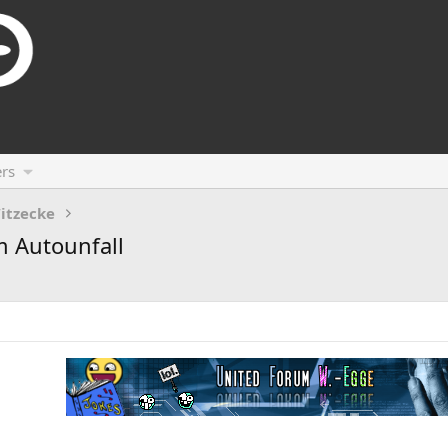
rs
itzecke
 Autounfall