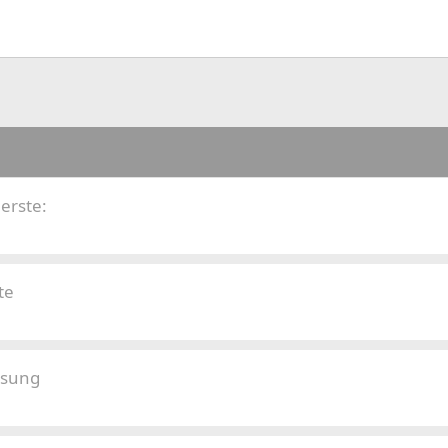
 erste:
te
esung