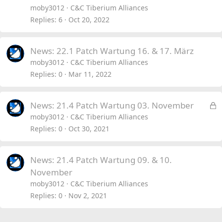
moby3012
C&C Tiberium Alliances
Replies
6
Oct 20, 2022
News: 22.1 Patch Wartung 16. & 17. März
moby3012
C&C Tiberium Alliances
Replies
0
Mar 11, 2022
L
News: 21.4 Patch Wartung 03. November
o
moby3012
C&C Tiberium Alliances
c
Replies
0
Oct 30, 2021
k
e
News: 21.4 Patch Wartung 09. & 10.
d
November
moby3012
C&C Tiberium Alliances
Replies
0
Nov 2, 2021