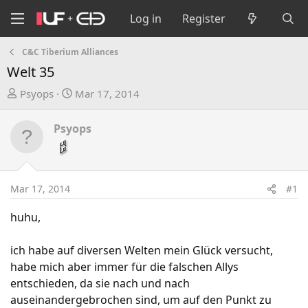
Log in
Register
C&C Tiberium Alliances
Welt 35
T
S
Psyops
Mar 17, 2014
h
t
r
a
Psyops
e
r
a
t
d
d
s
a
Mar 17, 2014
#1
t
t
a
e
huhu,
r
t
ich habe auf diversen Welten mein Glück versucht,
e
habe mich aber immer für die falschen Allys
r
entschieden, da sie nach und nach
auseinandergebrochen sind, um auf den Punkt zu