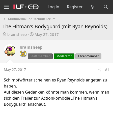
Log in
Register
Multimedia und Technik Forum
The Hitman's Bodyguard (mit Ryan Reynolds)
T
S
brainsheep
May 27, 2017
h
t
r
a
brainsheep
e
r
a
t
Staff member
Moderator
Ehrenmember
d
d
s
a
May 27, 2017
#1
t
t
a
e
Schimpfwörter scheinen es Ryan Reynolds angetan zu
r
haben.
t
Auf diesen Gedanken könnte man kommen, wenn man
e
sich den Trailer zur Actionkomödie „The Hitman’s
r
Bodyguard“ anschaut.