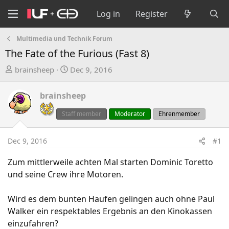
Log in
Register
Multimedia und Technik Forum
The Fate of the Furious (Fast 8)
T
S
brainsheep
Dec 9, 2016
h
t
r
a
brainsheep
e
r
a
t
Staff member
Moderator
Ehrenmember
d
d
s
a
Dec 9, 2016
#1
t
t
a
e
Zum mittlerweile achten Mal starten Dominic Toretto
r
und seine Crew ihre Motoren.
t
e
Wird es dem bunten Haufen gelingen auch ohne Paul
r
Walker ein respektables Ergebnis an den Kinokassen
einzufahren?