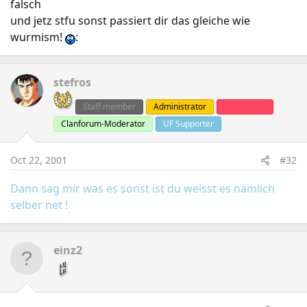
falsch
und jetz stfu sonst passiert dir das gleiche wie
wurmism!
:
stefros
Staff member
Administrator
Clanleader
Clanforum-Moderator
UF Supporter
Oct 22, 2001
#32
Dann sag mir was es sonst ist du weisst es nämlich
selber net !
einz2