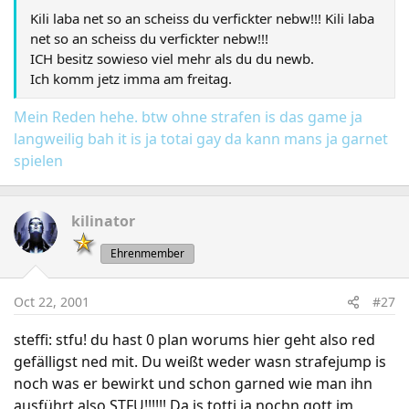
Kili laba net so an scheiss du verfickter nebw!!! Kili laba
net so an scheiss du verfickter nebw!!!
ICH besitz sowieso viel mehr als du du newb.
Ich komm jetz imma am freitag.
Mein Reden hehe. btw ohne strafen is das game ja
langweilig bah it is ja totai gay da kann mans ja garnet
spielen
kilinator
Ehrenmember
Oct 22, 2001
#27
steffi: stfu! du hast 0 plan worums hier geht also red
gefälligst ned mit. Du weißt weder wasn strafejump is
noch was er bewirkt und schon garned wie man ihn
ausführt also STFU!!!!!! Da is totti ja nochn gott im