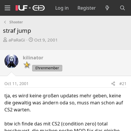
Log in
Register
Shooter
straf jump
T
S
aPaRaGi
Oct 9, 2001
h
t
r
a
kilinator
e
r
a
t
Ehrenmember
d
d
s
a
Oct 11, 2001
#21
t
t
a
e
tja, es wird keine großen updates mehr geben, keine
r
die gewaltig was ändern oda so, muss man schon auf
t
CS2 warten.
e
r
btw ich finde das mit CS2 (condition zero) total
bescheuert, die machen nochn MOD für das gleiche