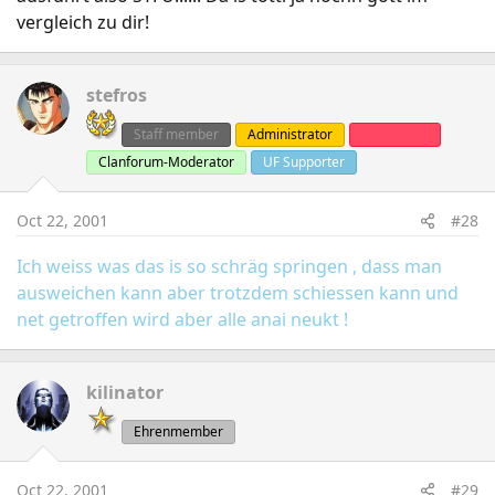
vergleich zu dir!
stefros
Staff member
Administrator
Clanleader
Clanforum-Moderator
UF Supporter
Oct 22, 2001
#28
Ich weiss was das is so schräg springen , dass man
ausweichen kann aber trotzdem schiessen kann und
net getroffen wird aber alle anai neukt !
kilinator
Ehrenmember
Oct 22, 2001
#29