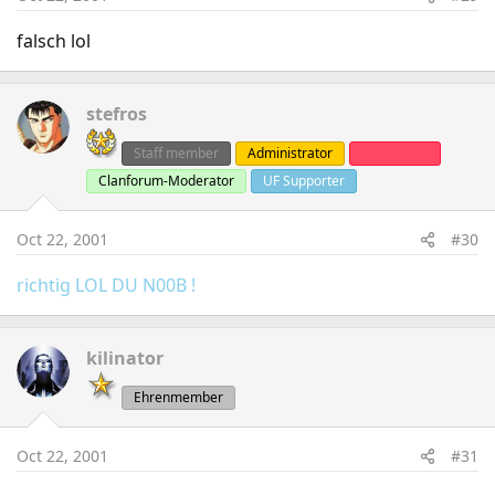
falsch lol
stefros
Staff member
Administrator
Clanleader
Clanforum-Moderator
UF Supporter
Oct 22, 2001
#30
richtig LOL DU N00B !
kilinator
Ehrenmember
Oct 22, 2001
#31