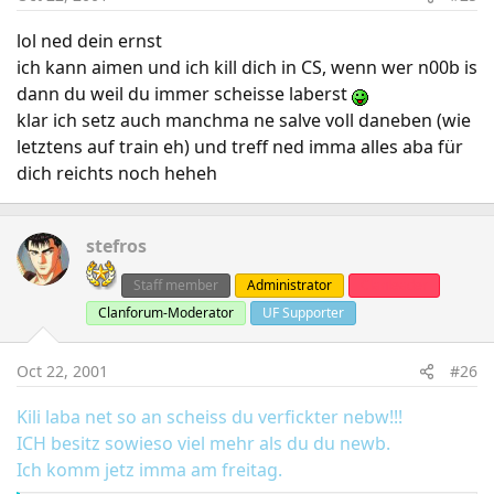
lol ned dein ernst
ich kann aimen und ich kill dich in CS, wenn wer n00b is
dann du weil du immer scheisse laberst
klar ich setz auch manchma ne salve voll daneben (wie
letztens auf train eh) und treff ned imma alles aba für
dich reichts noch heheh
stefros
Staff member
Administrator
Clanleader
Clanforum-Moderator
UF Supporter
Oct 22, 2001
#26
Kili laba net so an scheiss du verfickter nebw!!!
ICH besitz sowieso viel mehr als du du newb.
Ich komm jetz imma am freitag.