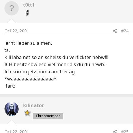
t0tt1
Oct 22, 2001
#24
lernt lieber su aimen.
ts.
Kili laba net so an scheiss du verfickter nebw!!!
ICH besitz sowieso viel mehr als du du newb.
Ich komm jetz imma am freitag.
*wääääääääääääääää*
:fart:
kilinator
Ehrenmember
Oct 22, 2001
#25