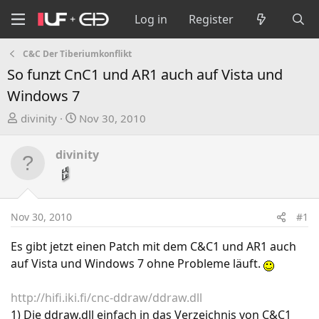
Log in
Register
C&C Der Tiberiumkonflikt
So funzt CnC1 und AR1 auch auf Vista und
Windows 7
T
S
divinity
Nov 30, 2010
h
t
r
a
divinity
e
r
a
t
d
d
s
a
Nov 30, 2010
#1
t
t
a
e
Es gibt jetzt einen Patch mit dem C&C1 und AR1 auch
r
auf Vista und Windows 7 ohne Probleme läuft.
t
e
http://hifi.iki.fi/cnc-ddraw/ddraw.dll
r
1) Die ddraw.dll einfach in das Verzeichnis von C&C1